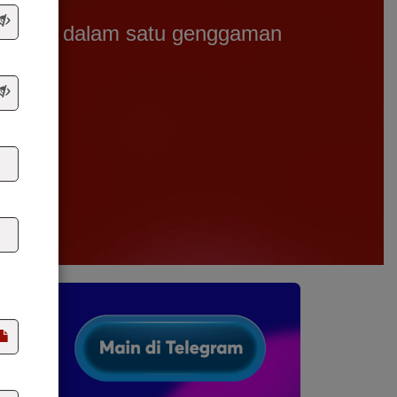
APP
rmainan dalam satu genggaman
BET
stalasi