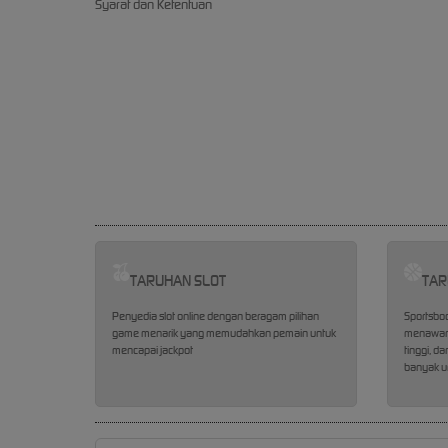
Syarat dan Ketentuan
TARUHAN SLOT
TAR
Penyedia slot online dengan beragam pilihan
Sportsboo
game menarik yang memudahkan pemain untuk
menawark
mencapai jackpot
tinggi, d
banyak u