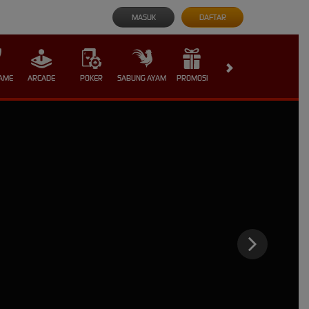
MASUK
DAFTAR
GAME
ARCADE
POKER
SABUNG AYAM
PROMOSI