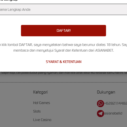
agi Rezeki Hari Ini
aik banget bagi-bagi koin di server kita:
mu tahu sela waktunya, fitur buy spin di sini bisa ngasih kejutan perkalian x500 yang bikin full
 Pecahan beruntunnya bikin bet receh bisa numpuk jadi kemenangan yang lumayan banget buat n
i luar jam sibuk, sering banget lho dapet kejutan jackpot progresif yang nggak disangka-sangka.
 mampir ke Koi Gate, gampang banget dapet wild yang bikin garis kemenangan kamu makin panjan
 klik tombol DAFTAR, saya menyatakan bahwa saya berumur diatas 18 tahun. Say
ami. Pilihan gamenya banyak dan ngasih peluang jackpot harian yang seru banget buat dikejar.
membaca dan menyetujui Syarat dan Ketentuan dari ASIANABET.
ulai Pesta Maxwin Kamu!
SYARAT & KETENTUAN
amu mau ngerasain pengalaman main yang bener-bener *fair*, gampang menangnya, dan anti ribet,
 Siapin kopi, cari posisi duduk paling nyaman, dan mari kita cetak rekor WD terbesar kamu hari in
Kategori
Dukungan
Hot Games
+628211448
Slots
asianabetid
Live Casino