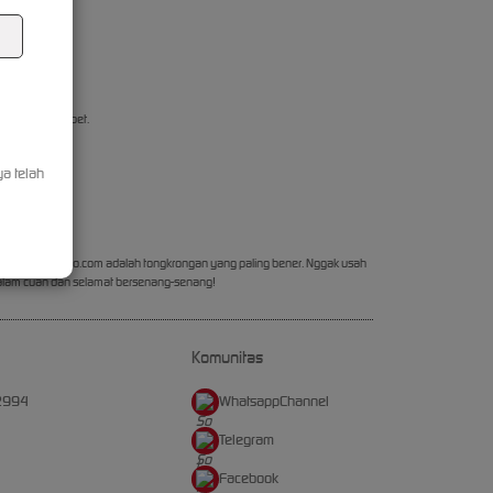
 senyum.
ambah isi dompet.
g.
a telah
 pigmentumstudio.com adalah tongkrongan yang paling bener. Nggak usah
i. Salam cuan dan selamat bersenang-senang!
Komunitas
2994
WhatsappChannel
Telegram
Facebook