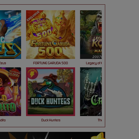
Zeus
FORTUNE GARUDA 500
Legacy of Kong Maxways
dito
Duck Hunters
The Crypt