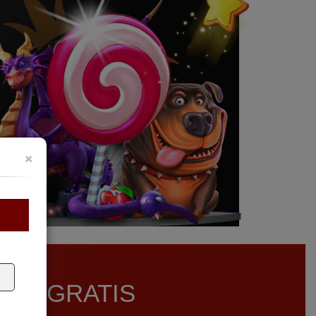
×
ASI GRATIS