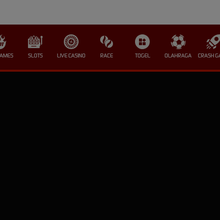
GAMES
SLOTS
LIVE CASINO
RACE
TOGEL
OLAHRAGA
CRASH 