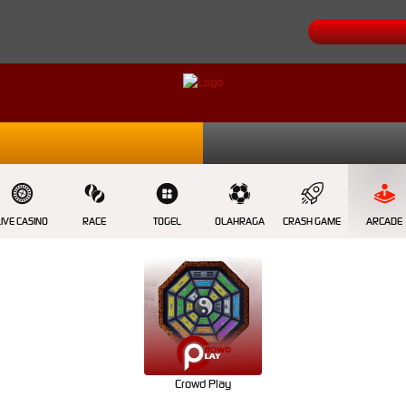
LIVE CASINO
RACE
TOGEL
OLAHRAGA
CRASH GAME
ARCADE
Crowd Play