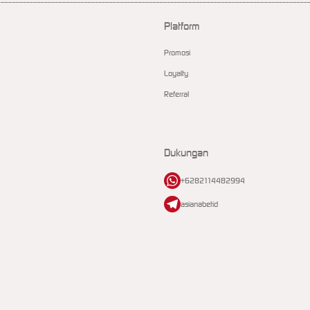
Platform
Promosi
Loyalty
Referral
Dukungan
+6282114482994
asianabetid