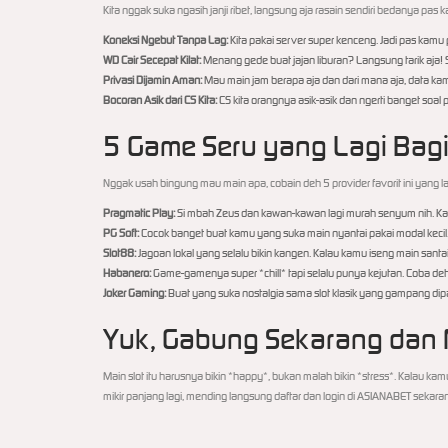
Kita nggak suka ngasih janji ribet, langsung aja rasain sendiri bedanya pas k
Koneksi Ngebut Tanpa Lag:
Kita pakai server super kenceng. Jadi pas kamu 
WD Cair Secepat Kilat:
Menang gede buat jajan liburan? Langsung tarik aja! 
Privasi Dijamin Aman:
Mau main jam berapa aja dan dari mana aja, data kam
Bocoran Asik dari CS Kita:
CS kita orangnya asik-asik dan ngerti banget soal
5 Game Seru yang Lagi Bagi-
Nggak usah bingung mau main apa, cobain deh 5 provider favorit ini yang lagi
Pragmatic Play:
Si mbah Zeus dan kawan-kawan lagi murah senyum nih. Kalau 
PG Soft:
Cocok banget buat kamu yang suka main nyantai pakai modal keci
Slot88:
Jagoan lokal yang selalu bikin kangen. Kalau kamu iseng main santai 
Habanero:
Game-gamenya super *chill* tapi selalu punya kejutan. Coba de
Joker Gaming:
Buat yang suka nostalgia sama slot klasik yang gampang dip
Yuk, Gabung Sekarang dan 
Main slot itu harusnya bikin *happy*, bukan malah bikin *stress*. Kalau
mikir panjang lagi, mending langsung daftar dan login di ASIANABET sekaran