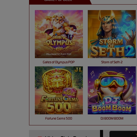
Gates of Olympus POP
Storm of Seth 2
Fortune Gems 500
DJ BOOM BOOM