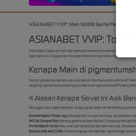
ASIANABET VVIP: Main Slot88 Santai Pakai Slot A
ASIANABET VVIP: Tongkr
Halo bosku! Capek ya main tapi saldonya kesedot terus sama mesin? Santa
login biasa, lho. Anggap aja ini lounge eksklusif tempat kamu bisa nyobain
slo
Kenapa Main di pigmentumstu
Sering ngerasa pas lagi seru-serunya spin eh tiba-tiba putaran jadi berat? Nah
langsung ngobrol sama pusatnya provider buat ngambil data RTP paling fresh 
4 Alasan Kenapa Server Ini Asik Ban
Kita nggak suka ngasih janji ribet, langsung aja rasain sendiri bedanya pas kam
Koneksi Ngebut Tanpa Lag:
Kita pakai server super kenceng. Jadi pas kamu pe
WD Cair Secepat Kilat:
Menang gede buat jajan liburan? Langsung tarik aja! S
Privasi Dijamin Aman:
Mau main jam berapa aja dan dari mana aja, data kamu 
Bocoran Asik dari CS Kita:
CS kita orangnya asik-asik dan ngerti banget soal p