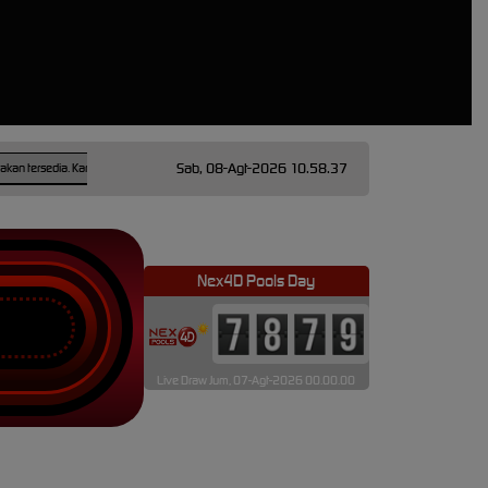
Sab, 08-Agt-2026 10.58.37
tersedia. Kami memohon maaf atas ketidaknyamanan yang mungkin ditimbulkan.
Pemeliharaan T
Nex4D Pools Day
Live Draw Jum, 07-Agt-2026 00.00.00