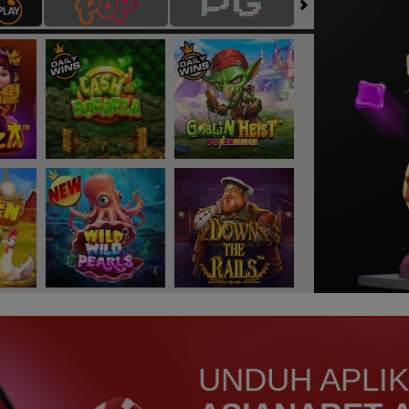
UNDUH APLIK