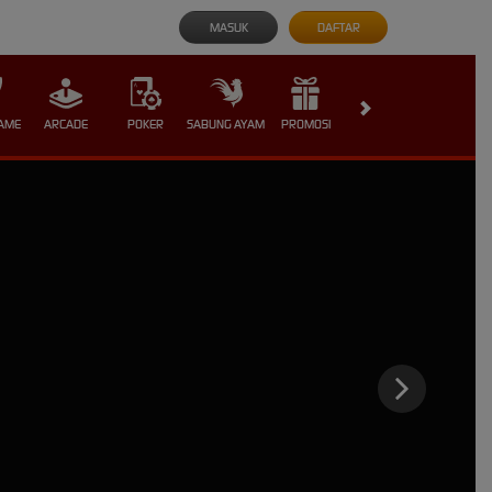
MASUK
DAFTAR
GAME
ARCADE
POKER
SABUNG AYAM
PROMOSI