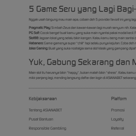
5 Game Seru yang Lagi Bagi-B
Nggak usah bingung mau main apa, cobain deh 5 provider favorit ini yang lagi b
Pragmatic Play:
Si mbah Zeus dan kawan-kawan lagi murah senyum nih. Kalau ka
PG Soft:
Cocok banget buat kamu yang suka main nyantai pakai modal kecil.
Slot88:
Jagoan lokal yang selalu bikin kangen. Kalau kamu iseng main santai d
Habanero:
Game-gamenya super *chill* tapi selalu punya kejutan. Coba deh
Joker Gaming:
Buat yang suka nostalgia sama slot klasik yang gampang dipah
Yuk, Gabung Sekarang dan M
Main slot itu harusnya bikin *happy*, bukan malah bikin *stress*. Kalau k
mikir panjang lagi, mending langsung daftar dan login di ASIANABET sekarang.
Kebijaksanaan
Platform
Tentang ASIANABET
Promosi
Pusat Bantuan
Loyalty
Responsible Gambling
Referral