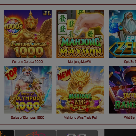
Fortune Garuda 1000
Mahjong MaxWin
Epic Ze 
Gates of Olympus 1000
Mahjong Wins Triple Pot
Wild Ban