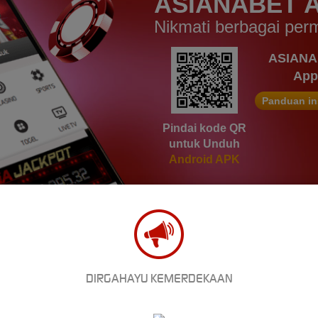
ASIANABET 
Nikmati berbagai pe
ASIANA
App
Panduan in
Pindai kode QR
untuk Unduh
Android APK
DIRGAHAYU KEMERDEKAAN