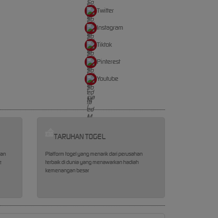
Twitter
Instagram
Tiktok
Pinterest
Youtube
TARUHAN TOGEL
aan
Platform togel yang menarik dari perusahan
e
terbaik di dunia yang menawarkan hadiah
kemenangan besar