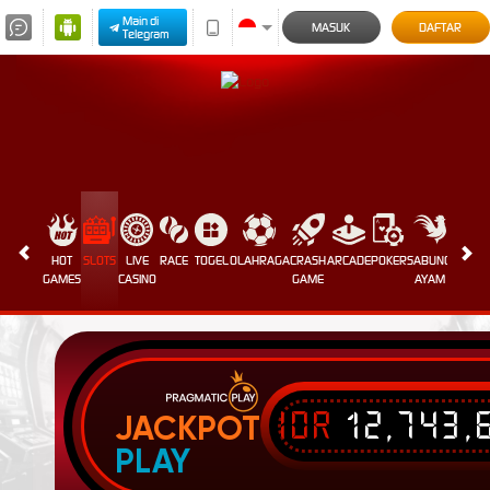
Main di
MASUK
DAFTAR
Telegram
HOT
SLOTS
LIVE
RACE
TOGEL
OLAHRAGA
CRASH
ARCADE
POKER
SABUNG
PROMO
GAMES
CASINO
GAME
AYAM
IDR
12,743,
JACKPOT
PLAY