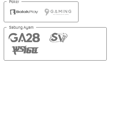
Poker
Sabung Ayam