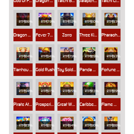
God Of Fortune
Dragon Tiles
Taichi Boy
Jalapeno Burst
Taichi Lion Dance
RTP
86%
RTP
79%
RTP
92%
RTP
80%
RTP
93%
Dragon Treasure
Fever 777
Zorro
Three Kings
Pharaoh Treasures
RTP
84%
RTP
94%
RTP
79%
RTP
89%
RTP
93%
Tianhou Mazu
Gold Rush
Toy Soldiers
Panda Warrior
Fortune Gate
RTP
94%
RTP
91%
RTP
85%
RTP
83%
RTP
89%
Pirate Attack
Prosperity 168
Great Wealth
Caribbean Treasure
Flame Wolves
RTP
83%
RTP
81%
RTP
94%
RTP
90%
RTP
88%