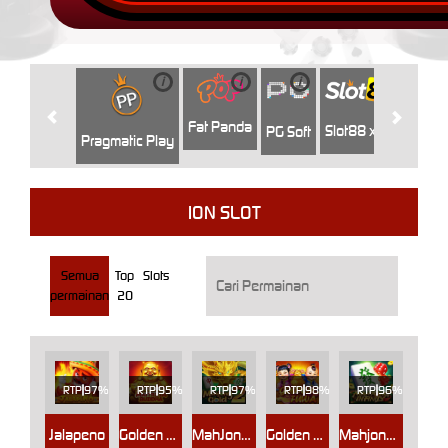
i
i
i
i
i
Facha
Fat Panda
Slot88 x PP
PG Soft
Pragmatic Play
ION SLOT
Semua
Top
Slots
permainan
20
RTP
97%
RTP
95%
RTP
97%
RTP
98%
RTP
96%
Jalapeno
Golden Maitreya Buddha
MahJong Gold 2
Golden Fuwa
Mahjong Infinity