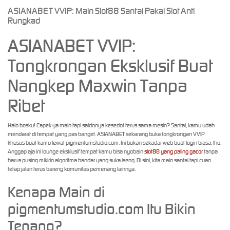
ASIANABET VVIP: Main Slot88 Santai Pakai Slot Anti
Rungkad
ASIANABET VVIP:
Tongkrongan Eksklusif Buat
Nangkep Maxwin Tanpa
Ribet
Halo bosku! Capek ya main tapi saldonya kesedot terus sama mesin? Santai, kamu udah
mendarat di tempat yang pas banget. ASIANABET sekarang buka tongkrongan VVIP
khusus buat kamu lewat pigmentumstudio.com. Ini bukan sekadar web buat login biasa, lho.
Anggap aja ini lounge eksklusif tempat kamu bisa nyobain
slot88 yang paling gacor
tanpa
harus pusing mikirin algoritma bandar yang suka iseng. Di sini, kita main santai tapi cuan
tetap jalan terus bareng komunitas pemenang lainnya.
Kenapa Main di
pigmentumstudio.com Itu Bikin
Tenang?