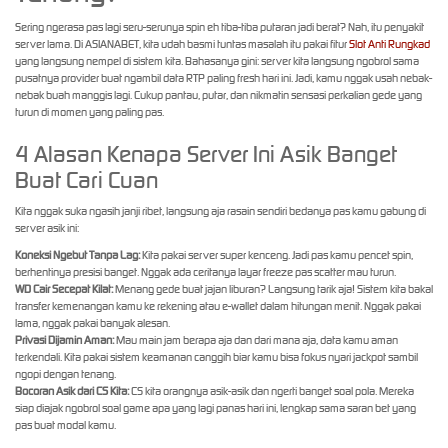
Sering ngerasa pas lagi seru-serunya spin eh tiba-tiba putaran jadi berat? Nah, itu penyakit
server lama. Di ASIANABET, kita udah basmi tuntas masalah itu pakai fitur
Slot Anti Rungkad
yang langsung nempel di sistem kita. Bahasanya gini: server kita langsung ngobrol sama
pusatnya provider buat ngambil data RTP paling fresh hari ini. Jadi, kamu nggak usah nebak-
nebak buah manggis lagi. Cukup pantau, putar, dan nikmatin sensasi perkalian gede yang
turun di momen yang paling pas.
4 Alasan Kenapa Server Ini Asik Banget
Buat Cari Cuan
Kita nggak suka ngasih janji ribet, langsung aja rasain sendiri bedanya pas kamu gabung di
server asik ini:
Koneksi Ngebut Tanpa Lag:
Kita pakai server super kenceng. Jadi pas kamu pencet spin,
berhentinya presisi banget. Nggak ada ceritanya layar freeze pas scatter mau turun.
WD Cair Secepat Kilat:
Menang gede buat jajan liburan? Langsung tarik aja! Sistem kita bakal
transfer kemenangan kamu ke rekening atau e-wallet dalam hitungan menit. Nggak pakai
lama, nggak pakai banyak alesan.
Privasi Dijamin Aman:
Mau main jam berapa aja dan dari mana aja, data kamu aman
terkendali. Kita pakai sistem keamanan canggih biar kamu bisa fokus nyari jackpot sambil
ngopi dengan tenang.
Bocoran Asik dari CS Kita:
CS kita orangnya asik-asik dan ngerti banget soal pola. Mereka
siap diajak ngobrol soal game apa yang lagi panas hari ini, lengkap sama saran bet yang
pas buat modal kamu.