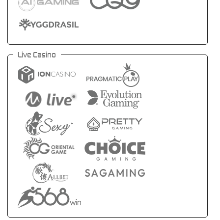
Live Casino