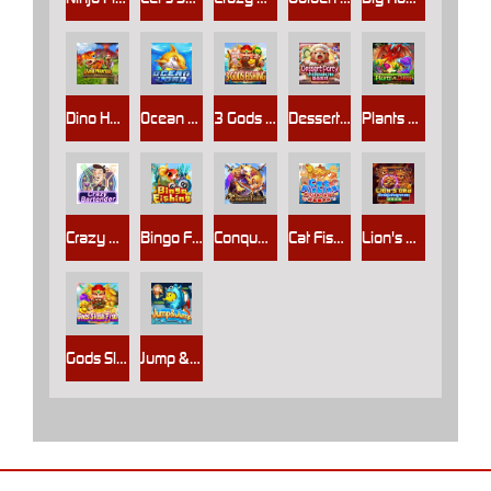
Dino Hunter
Ocean Lord
3 Gods Fishing
Dessert Party
Plants vs. Dinos
Crazy Bartender
Bingo Fishing
Conqueror's Treasure
Cat Fishing
Lion's Orb
Gods Slash Fish
Jump & Jump