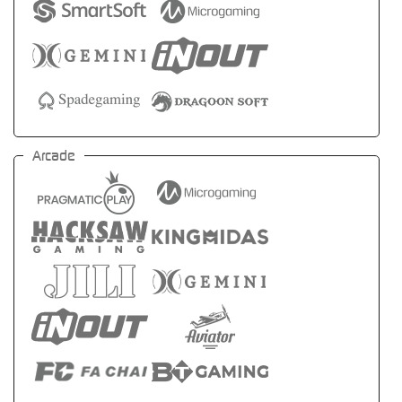
Arcade