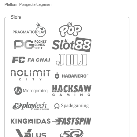
Platform Penyedia Layanan
Slots