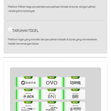
Platform Pilihan bagi perusahaan-perusahaan terbaik di dunia, dengan pilihan
variasi game terbanyak
TARUHAN TOGEL
Platform togel yang menarik dari perusahan terbaik di dunia yang menawarkan
hadiah kemenangan besar