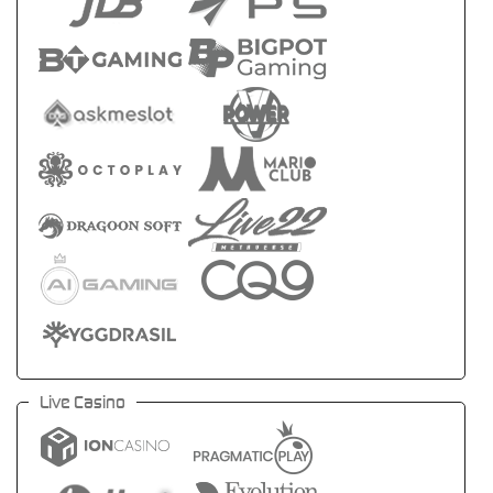
Live Casino