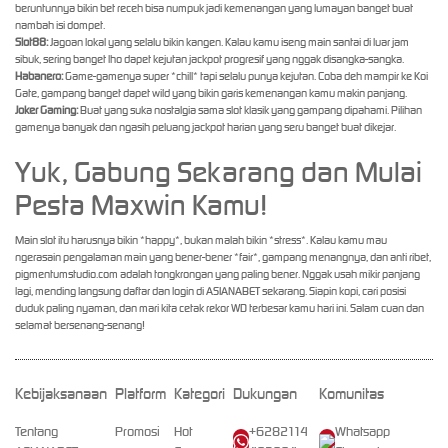
beruntunnya bikin bet receh bisa numpuk jadi kemenangan yang lumayan banget buat
nambah isi dompet.
Slot88:
Jagoan lokal yang selalu bikin kangen. Kalau kamu iseng main santai di luar jam
sibuk, sering banget lho dapet kejutan jackpot progresif yang nggak disangka-sangka.
Habanero:
Game-gamenya super *chill* tapi selalu punya kejutan. Coba deh mampir ke Koi
Gate, gampang banget dapet wild yang bikin garis kemenangan kamu makin panjang.
Joker Gaming:
Buat yang suka nostalgia sama slot klasik yang gampang dipahami. Pilihan
gamenya banyak dan ngasih peluang jackpot harian yang seru banget buat dikejar.
Yuk, Gabung Sekarang dan Mulai
Pesta Maxwin Kamu!
Main slot itu harusnya bikin *happy*, bukan malah bikin *stress*. Kalau kamu mau
ngerasain pengalaman main yang bener-bener *fair*, gampang menangnya, dan anti ribet,
pigmentumstudio.com adalah tongkrongan yang paling bener. Nggak usah mikir panjang
lagi, mending langsung daftar dan login di ASIANABET sekarang. Siapin kopi, cari posisi
duduk paling nyaman, dan mari kita cetak rekor WD terbesar kamu hari ini. Salam cuan dan
selamat bersenang-senang!
Kebijaksanaan
Platform
Kategori
Dukungan
Komunitas
Tentang
Promosi
Hot
+6282114
Whatsapp