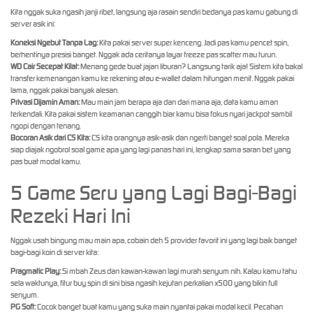
Kita nggak suka ngasih janji ribet, langsung aja rasain sendiri bedanya pas kamu gabung di
server asik ini:
Koneksi Ngebut Tanpa Lag:
Kita pakai server super kenceng. Jadi pas kamu pencet spin,
berhentinya presisi banget. Nggak ada ceritanya layar freeze pas scatter mau turun.
WD Cair Secepat Kilat:
Menang gede buat jajan liburan? Langsung tarik aja! Sistem kita bakal
transfer kemenangan kamu ke rekening atau e-wallet dalam hitungan menit. Nggak pakai
lama, nggak pakai banyak alesan.
Privasi Dijamin Aman:
Mau main jam berapa aja dan dari mana aja, data kamu aman
terkendali. Kita pakai sistem keamanan canggih biar kamu bisa fokus nyari jackpot sambil
ngopi dengan tenang.
Bocoran Asik dari CS Kita:
CS kita orangnya asik-asik dan ngerti banget soal pola. Mereka
siap diajak ngobrol soal game apa yang lagi panas hari ini, lengkap sama saran bet yang
pas buat modal kamu.
5 Game Seru yang Lagi Bagi-Bagi
Rezeki Hari Ini
Nggak usah bingung mau main apa, cobain deh 5 provider favorit ini yang lagi baik banget
bagi-bagi koin di server kita:
Pragmatic Play:
Si mbah Zeus dan kawan-kawan lagi murah senyum nih. Kalau kamu tahu
sela waktunya, fitur buy spin di sini bisa ngasih kejutan perkalian x500 yang bikin full
senyum.
PG Soft:
Cocok banget buat kamu yang suka main nyantai pakai modal kecil. Pecahan