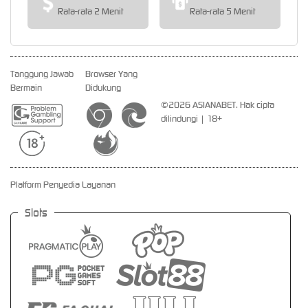
Rata-rata 2 Menit
Rata-rata 5 Menit
Tanggung Jawab
Browser Yang
Bermain
Didukung
©2026 ASIANABET. Hak cipta
dilindungi | 18+
Platform Penyedia Layanan
Slots