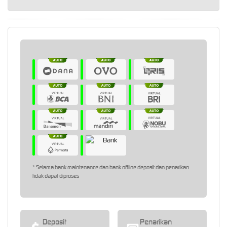
* Selama bank maintenance dan bank offline deposit dan penarikan
tidak dapat diproses
Deposit
Penarikan