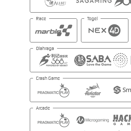
Race
Togel
Olahraga
Crash Game
Arcade