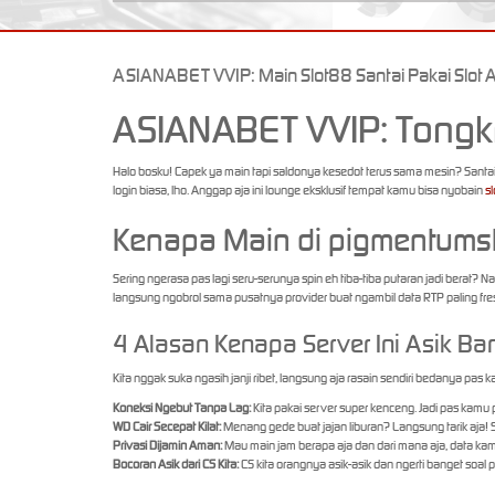
ASIANABET VVIP: Main Slot88 Santai Pakai Slot 
ASIANABET VVIP: Tongk
Halo bosku! Capek ya main tapi saldonya kesedot terus sama mesin? Sant
login biasa, lho. Anggap aja ini lounge eksklusif tempat kamu bisa nyobain
s
Kenapa Main di pigmentumst
Sering ngerasa pas lagi seru-serunya spin eh tiba-tiba putaran jadi berat? Na
langsung ngobrol sama pusatnya provider buat ngambil data RTP paling fres
4 Alasan Kenapa Server Ini Asik Ba
Kita nggak suka ngasih janji ribet, langsung aja rasain sendiri bedanya pas k
Koneksi Ngebut Tanpa Lag:
Kita pakai server super kenceng. Jadi pas kamu p
WD Cair Secepat Kilat:
Menang gede buat jajan liburan? Langsung tarik aja! 
Privasi Dijamin Aman:
Mau main jam berapa aja dan dari mana aja, data kamu
Bocoran Asik dari CS Kita:
CS kita orangnya asik-asik dan ngerti banget soal 