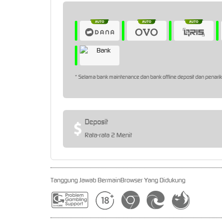
* Selama bank maintenance dan bank offline deposit dan penarik
Deposit
Rata-rata 2 Menit
Tanggung Jawab Bermain
Browser Yang Didukung