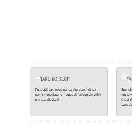
TARUHAN SLOT
TA
Penyedia slot online dengan beragam pilihan
Sportsb
game menarik yang memudahkan pemain untuk
menawar
mencapai jackpot
tinggi,
banyak 