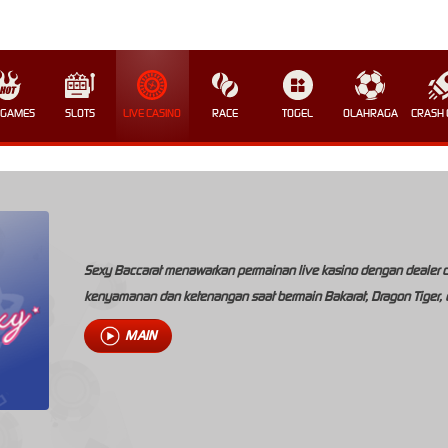
 GAMES
SLOTS
LIVE CASINO
RACE
TOGEL
OLAHRAGA
CRASH
Sexy Baccarat menawarkan permainan live kasino dengan dealer 
kenyamanan dan ketenangan saat bermain Bakarat, Dragon Tiger, d
MAIN