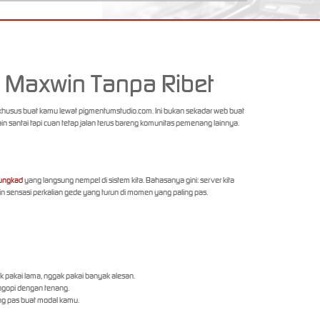
 Maxwin Tanpa Ribet
khusus buat kamu lewat pigmentumstudio.com. Ini bukan sekadar web buat
main santai tapi cuan tetap jalan terus bareng komunitas pemenang lainnya.
Rungkad
yang langsung nempel di sistem kita. Bahasanya gini: server kita
in sensasi perkalian gede yang turun di momen yang paling pas.
k pakai lama, nggak pakai banyak alesan.
 ngopi dengan tenang.
ang pas buat modal kamu.