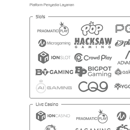
Platform Penyedia Layanan
Slots
Live Casino