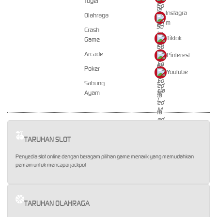
Togel
Instagra
Olahraga
m
Crash
Tiktok
Game
Arcade
Pinterest
Poker
Youtube
Sabung
Ayam
TARUHAN SLOT
Penyedia slot online dengan beragam pilihan game menarik yang memudahkan
pemain untuk mencapai jackpot
TARUHAN OLAHRAGA