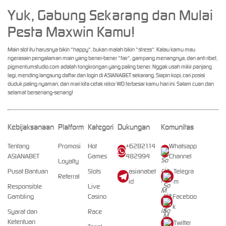
Yuk, Gabung Sekarang dan Mulai
Pesta Maxwin Kamu!
Main slot itu harusnya bikin *happy*, bukan malah bikin *stress*. Kalau kamu mau
ngerasain pengalaman main yang bener-bener *fair*, gampang menangnya, dan anti ribet,
pigmentumstudio.com adalah tongkrongan yang paling bener. Nggak usah mikir panjang
lagi, mending langsung daftar dan login di ASIANABET sekarang. Siapin kopi, cari posisi
duduk paling nyaman, dan mari kita cetak rekor WD terbesar kamu hari ini. Salam cuan dan
selamat bersenang-senang!
Kebijaksanaan
Platform
Kategori
Dukungan
Komunitas
Tentang
Promosi
Hot
+6282114
Whatsapp
ASIANABET
Games
482994
Channel
Loyalty
Pusat Bantuan
Slots
asianabet
Telegra
Referral
id
m
Responsible
Live
Gambling
Casino
Faceboo
k
Syarat dan
Race
Ketentuan
Twitter