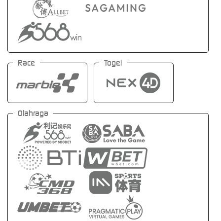
Race
Togel
Olahraga