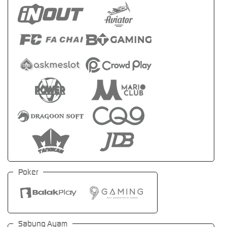
Poker
Sabung Ayam