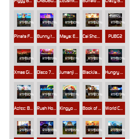
Piggy Bank Gold 2
LABUBU: Fall In Wild
Zeustrike Xmas
Buffalo Rush
Crazy Bounty: Jackpot
RTP
82%
RTP
92%
RTP
90%
RTP
92%
RTP
92%
Pinata Fest
Bunny to the Moon
Maya: Elemental Totem 2
Cai Shen Fortune
PUBG2
RTP
92%
RTP
89%
RTP
91%
RTP
81%
RTP
93%
Xmas Gift Delight
Disco 777
Jumanji Bonanza
BlackJack21
Hungry Slime
RTP
90%
RTP
87%
RTP
81%
RTP
83%
RTP
79%
Aztec: Bonus Hunt 2 Xmas
Rush Hour Gold
Kingyo Riches
Book of Safari
World Cup Final
RTP
91%
RTP
88%
RTP
86%
RTP
90%
RTP
88%