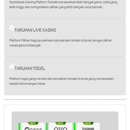
Sportsbook Gaming Platform Terbaik menawarkan lebih banyak game, odds yang
lebih tinggi, dan menyediakan pilihan yang lebih banyak untuk pemain.
TARUHAN LIVE KASINO
Platform Pilihan bagi perusahaan-perusahaan terbaik di dunia, dengan pilihan
variasi game terbanyak
TARUHAN TOGEL
Platform togel yang menarik dari perusahan terbaik di dunia yang menawarkan
hadiah kemenangan besar