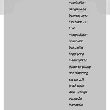
memberikan
pengalaman
bermain yang
luar biasa. OG
Live
menyediakan
permainan
berkualitas
tinggi yang
menampilkan
dealer langsung
dan dirancang
secara unik
untuk pasar
Asia. Sebagai
penyedia
terkemuka