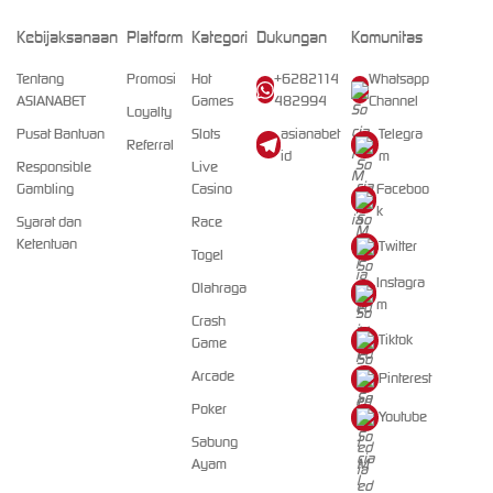
Kebijaksanaan
Platform
Kategori
Dukungan
Komunitas
Tentang
Promosi
Hot
+6282114
Whatsapp
ASIANABET
Games
482994
Channel
Loyalty
Pusat Bantuan
Slots
asianabet
Telegra
Referral
id
m
Responsible
Live
Gambling
Casino
Faceboo
k
Syarat dan
Race
Ketentuan
Twitter
Togel
Instagra
Olahraga
m
Crash
Tiktok
Game
Arcade
Pinterest
Poker
Youtube
Sabung
Ayam