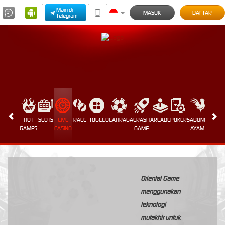
Main di
MASUK
DAFTAR
Telegram
HOT
SLOTS
LIVE
RACE
TOGEL
OLAHRAGA
CRASH
ARCADE
POKER
SABUNG
PROMO
GAMES
CASINO
GAME
AYAM
Oriental Game
menggunakan
teknologi
mutakhir untuk