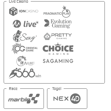
Live Casino
Race
Togel