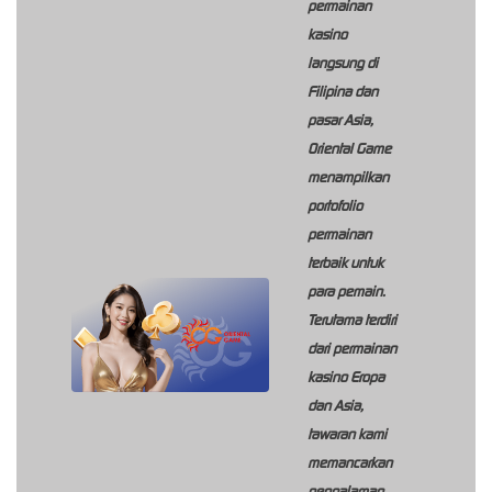
permainan
kasino
langsung di
Filipina dan
pasar Asia,
Oriental Game
menampilkan
portofolio
permainan
terbaik untuk
para pemain.
Terutama terdiri
dari permainan
kasino Eropa
dan Asia,
tawaran kami
memancarkan
pengalaman