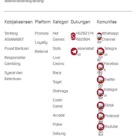
selamat bersenang-senang!
Kebijaksanaan
Platform
Kategori
Dukungan
Komunitas
Tentang
Promosi
Hot
+6282114
Whatsapp
ASIANABET
Games
482994
Channel
Loyalty
Pusat Bantuan
Slots
asianabet
Telegra
Referral
id
m
Responsible
Live
Gambling
Casino
Faceboo
k
Syarat dan
Race
Ketentuan
Twitter
Togel
Instagra
Olahraga
m
Crash
Tiktok
Game
Arcade
Pinterest
Poker
Youtube
Sabung