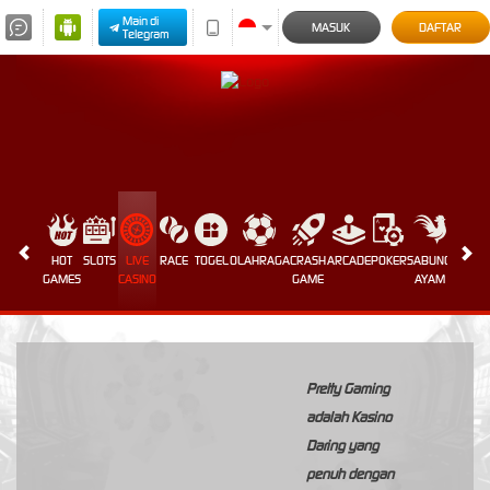
Main di
MASUK
DAFTAR
Telegram
HOT
SLOTS
LIVE
RACE
TOGEL
OLAHRAGA
CRASH
ARCADE
POKER
SABUNG
PROMO
GAMES
CASINO
GAME
AYAM
Pretty Gaming
adalah Kasino
Daring yang
penuh dengan