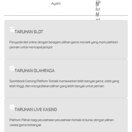
Ayam
TARUHAN SLOT
Penyedia slot online dengan beragam pilihan game menarik yang memudahkan
pemain untuk mencapai jackpot
TARUHAN OLAHRAGA
Sportsbook Gaming Platform Terbaik menawarkan lebih banyak game, odds yang
lebih tinggi, dan menyediakan pilihan yang lebih banyak untuk pemain.
TARUHAN LIVE KASINO
Platform Pilihan bagi perusahaan-perusahaan terbaik di dunia, dengan pilihan
variasi game terbanyak