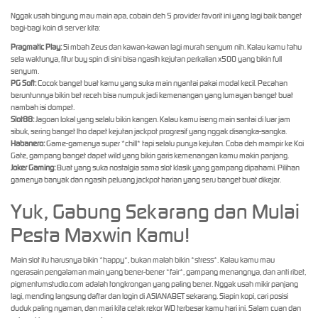
Nggak usah bingung mau main apa, cobain deh 5 provider favorit ini yang lagi baik banget
bagi-bagi koin di server kita:
Pragmatic Play:
Si mbah Zeus dan kawan-kawan lagi murah senyum nih. Kalau kamu tahu
sela waktunya, fitur buy spin di sini bisa ngasih kejutan perkalian x500 yang bikin full
senyum.
PG Soft:
Cocok banget buat kamu yang suka main nyantai pakai modal kecil. Pecahan
beruntunnya bikin bet receh bisa numpuk jadi kemenangan yang lumayan banget buat
nambah isi dompet.
Slot88:
Jagoan lokal yang selalu bikin kangen. Kalau kamu iseng main santai di luar jam
sibuk, sering banget lho dapet kejutan jackpot progresif yang nggak disangka-sangka.
Habanero:
Game-gamenya super *chill* tapi selalu punya kejutan. Coba deh mampir ke Koi
Gate, gampang banget dapet wild yang bikin garis kemenangan kamu makin panjang.
Joker Gaming:
Buat yang suka nostalgia sama slot klasik yang gampang dipahami. Pilihan
gamenya banyak dan ngasih peluang jackpot harian yang seru banget buat dikejar.
Yuk, Gabung Sekarang dan Mulai
Pesta Maxwin Kamu!
Main slot itu harusnya bikin *happy*, bukan malah bikin *stress*. Kalau kamu mau
ngerasain pengalaman main yang bener-bener *fair*, gampang menangnya, dan anti ribet,
pigmentumstudio.com adalah tongkrongan yang paling bener. Nggak usah mikir panjang
lagi, mending langsung daftar dan login di ASIANABET sekarang. Siapin kopi, cari posisi
duduk paling nyaman, dan mari kita cetak rekor WD terbesar kamu hari ini. Salam cuan dan