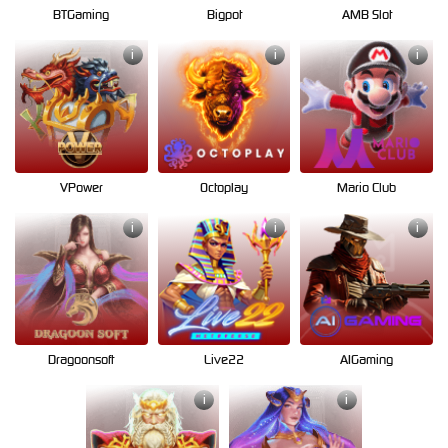
BTGaming
Bigpot
AMB Slot
i
i
i
VPower
Octoplay
Mario Club
i
i
i
Dragoonsoft
Live22
AIGaming
i
i