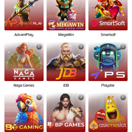
AdvantPlay
MegaWin
Smartsoft
i
i
i
Naga Games
JDB
Playstar
i
i
i