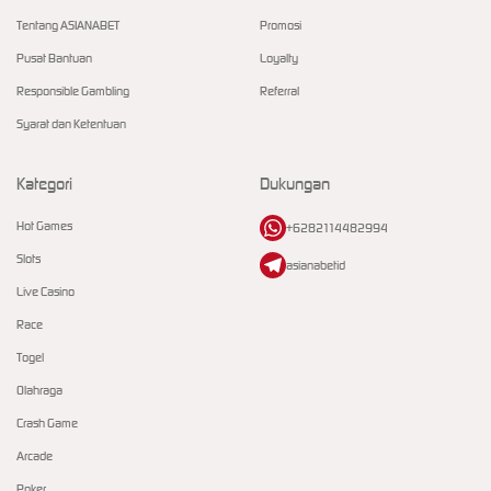
Tentang ASIANABET
Promosi
Pusat Bantuan
Loyalty
Responsible Gambling
Referral
Syarat dan Ketentuan
Kategori
Dukungan
Hot Games
+6282114482994
Slots
asianabetid
Live Casino
Race
Togel
Olahraga
Crash Game
Arcade
Poker