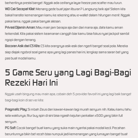
berhentinya presisi banget. Nggak ada ceritanya layar freeze pas scatter mau turun.
WD Cair Secepat Kilat:
Menang gede buat jajan liburan? Langsung tarik aja! Sistem kita
bakal transfer kemenangan kamu ke rekening atau e-wallet dalam hitungan menit. Nggak
pakai lama, nggak pakai banyak alesan.
Privasi Dijamin Aman:
Mau main jam berapa aja dan dari mana aja, data kamu aman
terkendali. Kita pakai sistem keamanan canggih biar kamu bisa fokus nyari jackpot sambil
ngopi dengan tenang.
Bocoran Asik dari CS Kita:
CS kita orangnya asik-asik dan ngerti banget soal pola. Mereka
siap diajak ngobrol soal game apa yang lagi panas hari ini, lengkap sama saran bet yang
pas buat modal kamu.
5 Game Seru yang Lagi Bagi-Bagi
Rezeki Hari Ini
Nggak usah bingung mau main apa, cobain deh 5 provider favorit ini yang lagi baik banget
bagi-bagi koin di server kita:
Pragmatic Play:
Si mbah Zeus dan kawan-kawan lagi murah senyum nih. Kalau kamu tahu
sela waktunya, fitur buy spin di sini bisa ngasih kejutan perkalian x500 yang bikin full
senyum.
PG Soft:
Cocok banget buat kamu yang suka main nyantai pakai modal kecil. Pecahan
beruntunnya bikin bet receh bisa numpuk jadi kemenangan yang lumayan banget buat