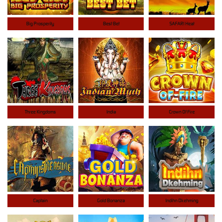
Big Prosperity
Best Bet
SAFARI Heat
Three Kingdoms
India
Crown Of Fire
Captain
Gold Bonanza
Indihn Dkehming