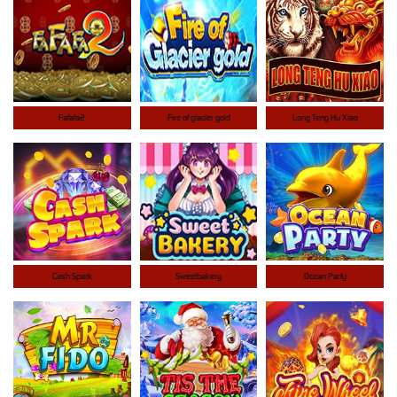
Fafafa2
Fire of glacier gold
Long Teng Hu Xiao
Cash Spark
Sweetbakery
Ocean Party