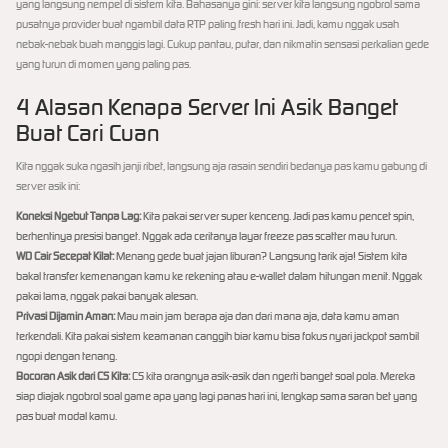
yang langsung nempel di sistem kita. Bahasanya gini: server kita langsung ngobrol sama
pusatnya provider buat ngambil data RTP paling fresh hari ini. Jadi, kamu nggak usah
nebak-nebak buah manggis lagi. Cukup pantau, putar, dan nikmatin sensasi perkalian gede
yang turun di momen yang paling pas.
4 Alasan Kenapa Server Ini Asik Banget
Buat Cari Cuan
Kita nggak suka ngasih janji ribet, langsung aja rasain sendiri bedanya pas kamu gabung di
server asik ini:
Koneksi Ngebut Tanpa Lag:
Kita pakai server super kenceng. Jadi pas kamu pencet spin,
berhentinya presisi banget. Nggak ada ceritanya layar freeze pas scatter mau turun.
WD Cair Secepat Kilat:
Menang gede buat jajan liburan? Langsung tarik aja! Sistem kita
bakal transfer kemenangan kamu ke rekening atau e-wallet dalam hitungan menit. Nggak
pakai lama, nggak pakai banyak alesan.
Privasi Dijamin Aman:
Mau main jam berapa aja dan dari mana aja, data kamu aman
terkendali. Kita pakai sistem keamanan canggih biar kamu bisa fokus nyari jackpot sambil
ngopi dengan tenang.
Bocoran Asik dari CS Kita:
CS kita orangnya asik-asik dan ngerti banget soal pola. Mereka
siap diajak ngobrol soal game apa yang lagi panas hari ini, lengkap sama saran bet yang
pas buat modal kamu.