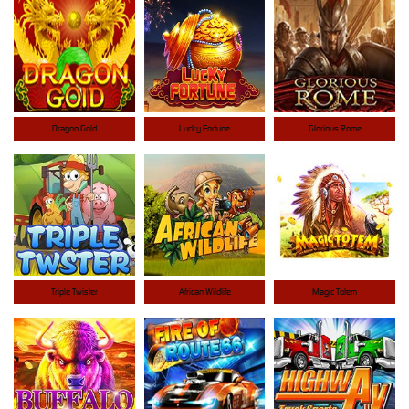
Dragon Gold
Lucky Fortune
Glorious Rome
Triple Twister
African Wildlife
Magic Totem