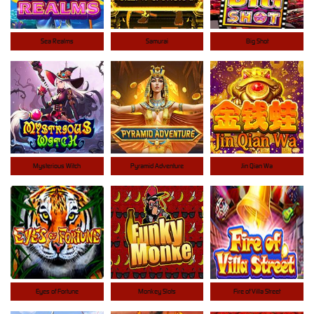
Sea Realms
Samurai
Big Shot
Mysterious Witch
Pyramid Adventure
Jin Qian Wa
Eyes of Fortune
Monkey Slots
Fire of Villa Street