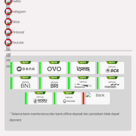
Twitter
Instagram
Tiktok
Pinterest
Youtube
* Selama bank maintenance dan bank offline deposit dan penarikan tidak dapat
diproses