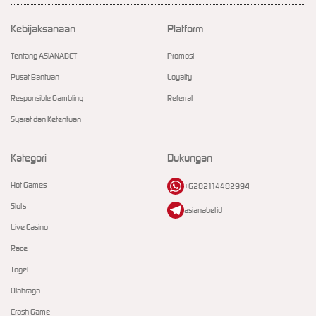
Kebijaksanaan
Platform
Tentang ASIANABET
Promosi
Pusat Bantuan
Loyalty
Responsible Gambling
Referral
Syarat dan Ketentuan
Kategori
Dukungan
Hot Games
+6282114482994
Slots
asianabetid
Live Casino
Race
Togel
Olahraga
Crash Game