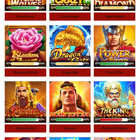
RTP
93%
RTP
92%
RTP
86%
Flame Wolves
Crazy Penguin
Super Diamond
RTP
84%
RTP
84%
RTP
92%
Blossom of Fortune
Dragon Gate
Power Of Thor
RTP
93%
RTP
94%
RTP
80%
Persian Empire
Heracles
The King Of Olympus