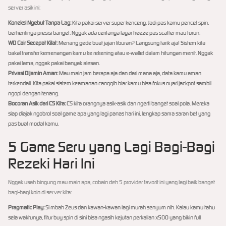
server asik ini:
Koneksi Ngebut Tanpa Lag:
Kita pakai server super kenceng. Jadi pas kamu pencet spin,
berhentinya presisi banget. Nggak ada ceritanya layar freeze pas scatter mau turun.
WD Cair Secepat Kilat:
Menang gede buat jajan liburan? Langsung tarik aja! Sistem kita
bakal transfer kemenangan kamu ke rekening atau e-wallet dalam hitungan menit. Nggak
pakai lama, nggak pakai banyak alesan.
Privasi Dijamin Aman:
Mau main jam berapa aja dan dari mana aja, data kamu aman
terkendali. Kita pakai sistem keamanan canggih biar kamu bisa fokus nyari jackpot sambil
ngopi dengan tenang.
Bocoran Asik dari CS Kita:
CS kita orangnya asik-asik dan ngerti banget soal pola. Mereka
siap diajak ngobrol soal game apa yang lagi panas hari ini, lengkap sama saran bet yang
pas buat modal kamu.
5 Game Seru yang Lagi Bagi-Bagi
Rezeki Hari Ini
Nggak usah bingung mau main apa, cobain deh 5 provider favorit ini yang lagi baik banget
bagi-bagi koin di server kita:
Pragmatic Play:
Si mbah Zeus dan kawan-kawan lagi murah senyum nih. Kalau kamu tahu
sela waktunya, fitur buy spin di sini bisa ngasih kejutan perkalian x500 yang bikin full