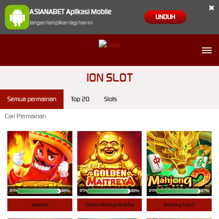
×
ASIANABET Aplikasi Mobile
UNDUH
Jangan tampilkan lagi hari ini
ION SLOT
Semua permainan
Top 20
Slots
RTP
96%
RTP
96%
RTP
97%
Jalapeno
Golden Maitreya Buddha
MahJong Gold 2