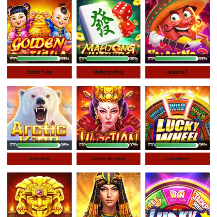
RTP
95%
RTP
98%
RTP
95%
Golden Fuwa
Mahjong Infinity
Jalapeno 2
RTP
96%
RTP
97%
RTP
96%
Arctic King
Golden Wuzetian
Lucky Wheel