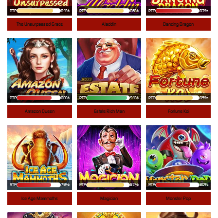
RTP
84%
RTP
86%
RTP
83%
The Unsurpassed Grace
Aladdin
Dancing Dragon
RTP
80%
RTP
94%
RTP
85%
Amazon Queen
Estate Rich Man
Fortune Koi
RTP
79%
RTP
87%
RTP
80%
Ice Age Mammoths
Magician
Monster Pop