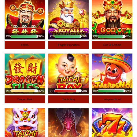
RTP
97%
RTP
96%
RTP
91%
Fafafa
Royale Expedition
God Of Fortune
RTP
88%
RTP
80%
RTP
94%
Dragon Tiles
Taichi Boy
Jalapeno Burst