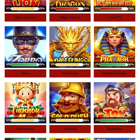
RTP
85%
RTP
83%
RTP
79%
Taichi Lion Dance
Dragon Treasure
Fever 777
RTP
95%
RTP
84%
RTP
92%
Zorro
Three Kings
Pharaoh Treasures
RTP
84%
RTP
86%
RTP
95%
Tianhou Mazu
Gold Rush
Toy Soldiers