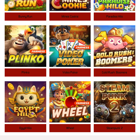
Bunny Run
Mines Cookie
Paradise Hilo
Plinko
Video Poker
Gold Rush: Boomers
Egypt Hilo
Wheel
Steampunk 2