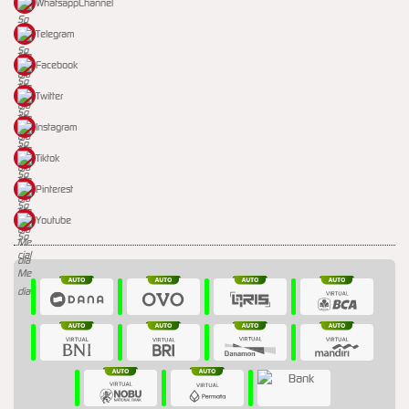
WhatsappChannel
Telegram
Facebook
Twitter
Instagram
Tiktok
Pinterest
Youtube