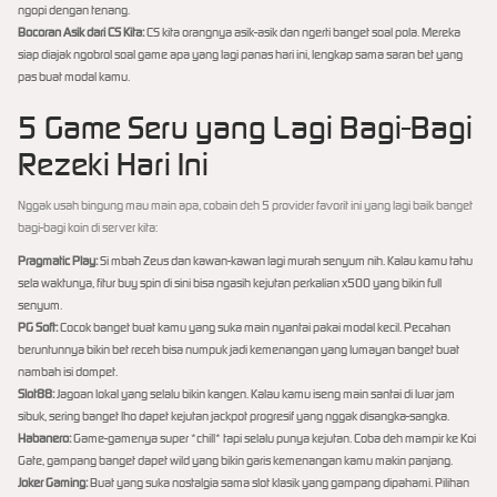
ngopi dengan tenang.
Bocoran Asik dari CS Kita:
CS kita orangnya asik-asik dan ngerti banget soal pola. Mereka
siap diajak ngobrol soal game apa yang lagi panas hari ini, lengkap sama saran bet yang
pas buat modal kamu.
5 Game Seru yang Lagi Bagi-Bagi
Rezeki Hari Ini
Nggak usah bingung mau main apa, cobain deh 5 provider favorit ini yang lagi baik banget
bagi-bagi koin di server kita:
Pragmatic Play:
Si mbah Zeus dan kawan-kawan lagi murah senyum nih. Kalau kamu tahu
sela waktunya, fitur buy spin di sini bisa ngasih kejutan perkalian x500 yang bikin full
senyum.
PG Soft:
Cocok banget buat kamu yang suka main nyantai pakai modal kecil. Pecahan
beruntunnya bikin bet receh bisa numpuk jadi kemenangan yang lumayan banget buat
nambah isi dompet.
Slot88:
Jagoan lokal yang selalu bikin kangen. Kalau kamu iseng main santai di luar jam
sibuk, sering banget lho dapet kejutan jackpot progresif yang nggak disangka-sangka.
Habanero:
Game-gamenya super *chill* tapi selalu punya kejutan. Coba deh mampir ke Koi
Gate, gampang banget dapet wild yang bikin garis kemenangan kamu makin panjang.
Joker Gaming:
Buat yang suka nostalgia sama slot klasik yang gampang dipahami. Pilihan