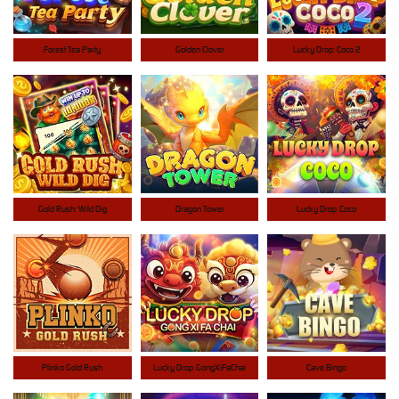
Forest Tea Party
Golden Clover
Lucky Drop: Coco 2
Gold Rush: Wild Dig
Dragon Tower
Lucky Drop-Coco
Plinko Gold Rush
Lucky Drop-GongXiFaChai
Cave Bingo