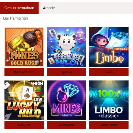
Semua permainan
Arcade
Mines Gold Rush
Tiger Hilo
Limbo
Lucky Hilo
Mines Neon
Limbo Classic