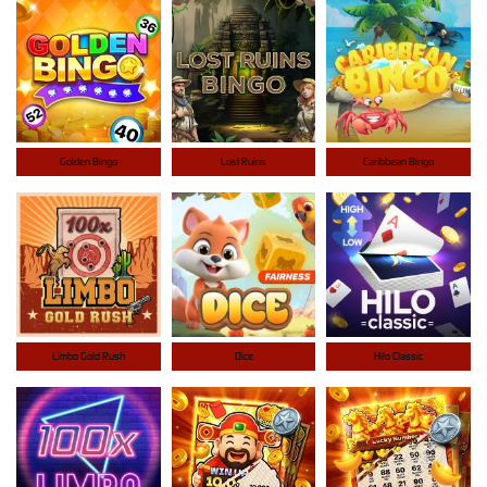
Golden Bingo
Lost Ruins
Caribbean Bingo
Limbo Gold Rush
Dice
Hilo Classic