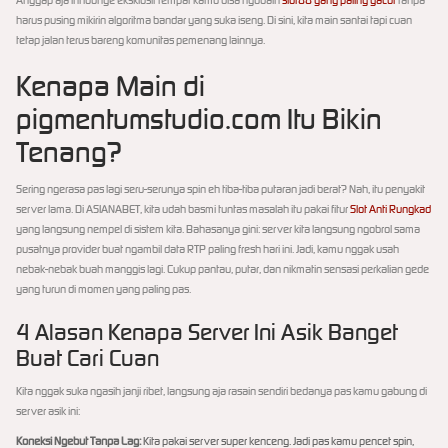
Anggap aja ini lounge eksklusif tempat kamu bisa nyobain
slot88 yang paling gacor
tanpa
harus pusing mikirin algoritma bandar yang suka iseng. Di sini, kita main santai tapi cuan
tetap jalan terus bareng komunitas pemenang lainnya.
Kenapa Main di
pigmentumstudio.com Itu Bikin
Tenang?
Sering ngerasa pas lagi seru-serunya spin eh tiba-tiba putaran jadi berat? Nah, itu penyakit
server lama. Di ASIANABET, kita udah basmi tuntas masalah itu pakai fitur
Slot Anti Rungkad
yang langsung nempel di sistem kita. Bahasanya gini: server kita langsung ngobrol sama
pusatnya provider buat ngambil data RTP paling fresh hari ini. Jadi, kamu nggak usah
nebak-nebak buah manggis lagi. Cukup pantau, putar, dan nikmatin sensasi perkalian gede
yang turun di momen yang paling pas.
4 Alasan Kenapa Server Ini Asik Banget
Buat Cari Cuan
Kita nggak suka ngasih janji ribet, langsung aja rasain sendiri bedanya pas kamu gabung di
server asik ini:
Koneksi Ngebut Tanpa Lag:
Kita pakai server super kenceng. Jadi pas kamu pencet spin,