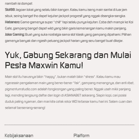
nambah isi dompet.
Slot88:
Jagoan lokal yang selalu bikin kangen. Kalau kamu iseng main santai di luar jam
sibuk, sering banget lho dapet kejutan jackpot progresif yang nggak disangka-sangka.
Habanero:
Game-gamenya super *chill* tapi selalu punya kejutan. Coba deh mampir ke Koi
Gate, gampang banget dapet wild yang bikin garis kemenangan kamu makin panjang.
Joker Gaming:
Buat yang suka nostalgia sama slot klasik yang gampang dipahami. Pilihan
gamenya banyak dan ngasih peluang jackpot harian yang seru banget buat dikejar.
Yuk, Gabung Sekarang dan Mulai
Pesta Maxwin Kamu!
Main slot itu harusnya bikin *happy*, bukan malah bikin *stress*. Kalau kamu mau
ngerasain pengalaman main yang bener-bener *fair*, gampang menangnya, dan anti ribet,
pigmentumstudio.com adalah tongkrongan yang paling bener. Nggak usah mikir panjang
lagi, mending langsung daftar dan login di ASIANABET sekarang. Siapin kopi, cari posisi
duduk paling nyaman, dan mari kita cetak rekor WD terbesar kamu hari ini. Salam cuan dan
selamat bersenang-senang!
Kebijaksanaan
Platform