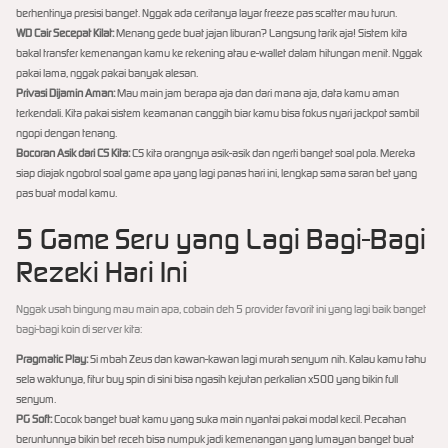
berhentinya presisi banget. Nggak ada ceritanya layar freeze pas scatter mau turun.
WD Cair Secepat Kilat:
Menang gede buat jajan liburan? Langsung tarik aja! Sistem kita
bakal transfer kemenangan kamu ke rekening atau e-wallet dalam hitungan menit. Nggak
pakai lama, nggak pakai banyak alesan.
Privasi Dijamin Aman:
Mau main jam berapa aja dan dari mana aja, data kamu aman
terkendali. Kita pakai sistem keamanan canggih biar kamu bisa fokus nyari jackpot sambil
ngopi dengan tenang.
Bocoran Asik dari CS Kita:
CS kita orangnya asik-asik dan ngerti banget soal pola. Mereka
siap diajak ngobrol soal game apa yang lagi panas hari ini, lengkap sama saran bet yang
pas buat modal kamu.
5 Game Seru yang Lagi Bagi-Bagi
Rezeki Hari Ini
Nggak usah bingung mau main apa, cobain deh 5 provider favorit ini yang lagi baik banget
bagi-bagi koin di server kita:
Pragmatic Play:
Si mbah Zeus dan kawan-kawan lagi murah senyum nih. Kalau kamu tahu
sela waktunya, fitur buy spin di sini bisa ngasih kejutan perkalian x500 yang bikin full
senyum.
PG Soft:
Cocok banget buat kamu yang suka main nyantai pakai modal kecil. Pecahan
beruntunnya bikin bet receh bisa numpuk jadi kemenangan yang lumayan banget buat