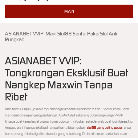
MAIN
ASIANABET VVIP: Main Slot88 Santai Pakai Slot Anti
Rungkad
ASIANABET VVIP:
Tongkrongan Eksklusif Buat
Nangkep Maxwin Tanpa
Ribet
Halo bosku! Capek ya main tapi saldonya kesedot terus sama mesin? Santai, kamu udah
mendarat di tempat yang pas banget. ASIANABET sekarang buka tongkrongan VVIP
khusus buat kamu lewat pigmentumstudio.com. Ini bukan sekadar web buat login biasa, lho.
Anggap aja ini lounge eksklusif tempat kamu bisa nyobain
slot88 yang paling gacor
tanpa
harus pusing mikirin algoritma bandar yang suka iseng. Di sini, kita main santai tapi cuan