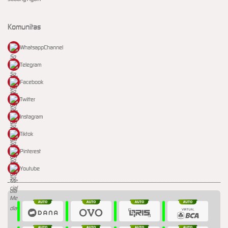
Komunitas
WhatsappChannel
Telegram
Facebook
Twitter
Instagram
Tiktok
Pinterest
Youtube