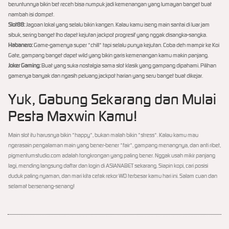
beruntunnya bikin bet receh bisa numpuk jadi kemenangan yang lumayan banget buat
nambah isi dompet.
Slot88:
Jagoan lokal yang selalu bikin kangen. Kalau kamu iseng main santai di luar jam
sibuk, sering banget lho dapet kejutan jackpot progresif yang nggak disangka-sangka.
Habanero:
Game-gamenya super *chill* tapi selalu punya kejutan. Coba deh mampir ke Koi
Gate, gampang banget dapet wild yang bikin garis kemenangan kamu makin panjang.
Joker Gaming:
Buat yang suka nostalgia sama slot klasik yang gampang dipahami. Pilihan
gamenya banyak dan ngasih peluang jackpot harian yang seru banget buat dikejar.
Yuk, Gabung Sekarang dan Mulai
Pesta Maxwin Kamu!
Main slot itu harusnya bikin *happy*, bukan malah bikin *stress*. Kalau kamu mau
ngerasain pengalaman main yang bener-bener *fair*, gampang menangnya, dan anti ribet,
pigmentumstudio.com adalah tongkrongan yang paling bener. Nggak usah mikir panjang
lagi, mending langsung daftar dan login di ASIANABET sekarang. Siapin kopi, cari posisi
duduk paling nyaman, dan mari kita cetak rekor WD terbesar kamu hari ini. Salam cuan dan
selamat bersenang-senang!