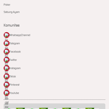
Poker
Sabung Ayam
Komunitas
WhatsappChannel
Telegram
Facebook
Twitter
Instagram
Tiktok
Pinterest
Youtube