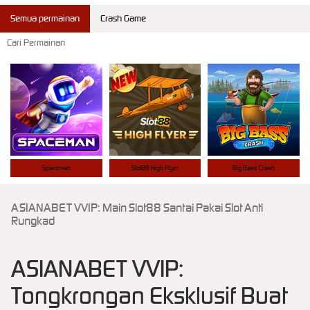
Semua permainan
Crash Game
Spaceman
Slot88 High Flyer
Big Bass Crash
ASIANABET VVIP: Main Slot88 Santai Pakai Slot Anti
Rungkad
ASIANABET VVIP:
Tongkrongan Eksklusif Buat