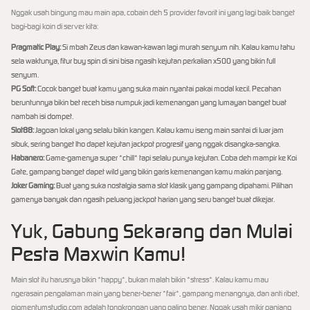
Nggak usah bingung mau main apa, cobain deh 5 provider favorit ini yang lagi baik banget
bagi-bagi koin di server kita:
Pragmatic Play:
Si mbah Zeus dan kawan-kawan lagi murah senyum nih. Kalau kamu tahu
sela waktunya, fitur buy spin di sini bisa ngasih kejutan perkalian x500 yang bikin full
senyum.
PG Soft:
Cocok banget buat kamu yang suka main nyantai pakai modal kecil. Pecahan
beruntunnya bikin bet receh bisa numpuk jadi kemenangan yang lumayan banget buat
nambah isi dompet.
Slot88:
Jagoan lokal yang selalu bikin kangen. Kalau kamu iseng main santai di luar jam
sibuk, sering banget lho dapet kejutan jackpot progresif yang nggak disangka-sangka.
Habanero:
Game-gamenya super *chill* tapi selalu punya kejutan. Coba deh mampir ke Koi
Gate, gampang banget dapet wild yang bikin garis kemenangan kamu makin panjang.
Joker Gaming:
Buat yang suka nostalgia sama slot klasik yang gampang dipahami. Pilihan
gamenya banyak dan ngasih peluang jackpot harian yang seru banget buat dikejar.
Yuk, Gabung Sekarang dan Mulai
Pesta Maxwin Kamu!
Main slot itu harusnya bikin *happy*, bukan malah bikin *stress*. Kalau kamu mau
ngerasain pengalaman main yang bener-bener *fair*, gampang menangnya, dan anti ribet,
pigmentumstudio.com adalah tongkrongan yang paling bener. Nggak usah mikir panjang