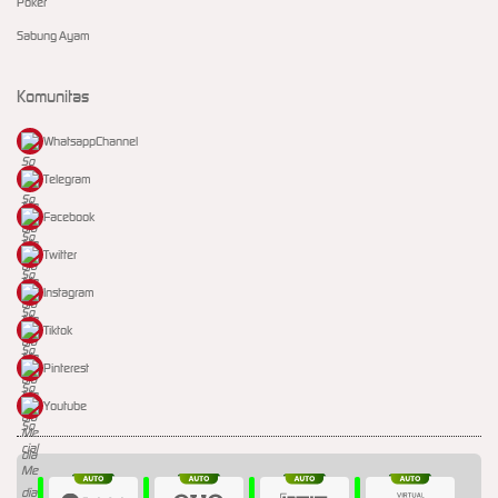
Poker
Sabung Ayam
Komunitas
WhatsappChannel
Telegram
Facebook
Twitter
Instagram
Tiktok
Pinterest
Youtube