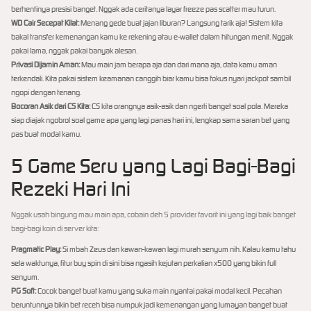
berhentinya presisi banget. Nggak ada ceritanya layar freeze pas scatter mau turun.
WD Cair Secepat Kilat:
Menang gede buat jajan liburan? Langsung tarik aja! Sistem kita
bakal transfer kemenangan kamu ke rekening atau e-wallet dalam hitungan menit. Nggak
pakai lama, nggak pakai banyak alesan.
Privasi Dijamin Aman:
Mau main jam berapa aja dan dari mana aja, data kamu aman
terkendali. Kita pakai sistem keamanan canggih biar kamu bisa fokus nyari jackpot sambil
ngopi dengan tenang.
Bocoran Asik dari CS Kita:
CS kita orangnya asik-asik dan ngerti banget soal pola. Mereka
siap diajak ngobrol soal game apa yang lagi panas hari ini, lengkap sama saran bet yang
pas buat modal kamu.
5 Game Seru yang Lagi Bagi-Bagi
Rezeki Hari Ini
Nggak usah bingung mau main apa, cobain deh 5 provider favorit ini yang lagi baik banget
bagi-bagi koin di server kita:
Pragmatic Play:
Si mbah Zeus dan kawan-kawan lagi murah senyum nih. Kalau kamu tahu
sela waktunya, fitur buy spin di sini bisa ngasih kejutan perkalian x500 yang bikin full
senyum.
PG Soft:
Cocok banget buat kamu yang suka main nyantai pakai modal kecil. Pecahan
beruntunnya bikin bet receh bisa numpuk jadi kemenangan yang lumayan banget buat