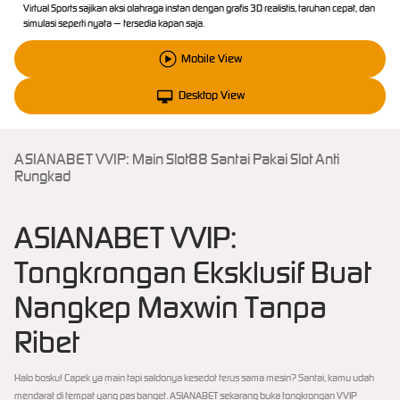
Virtual Sports sajikan aksi olahraga instan dengan grafis 3D realistis, taruhan cepat, dan
simulasi seperti nyata — tersedia kapan saja.
Mobile View
Desktop View
ASIANABET VVIP: Main Slot88 Santai Pakai Slot Anti
Rungkad
ASIANABET VVIP:
Tongkrongan Eksklusif Buat
Nangkep Maxwin Tanpa
Ribet
Halo bosku! Capek ya main tapi saldonya kesedot terus sama mesin? Santai, kamu udah
mendarat di tempat yang pas banget. ASIANABET sekarang buka tongkrongan VVIP