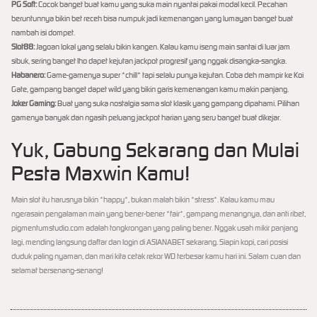
PG Soft:
Cocok banget buat kamu yang suka main nyantai pakai modal kecil. Pecahan
beruntunnya bikin bet receh bisa numpuk jadi kemenangan yang lumayan banget buat
nambah isi dompet.
Slot88:
Jagoan lokal yang selalu bikin kangen. Kalau kamu iseng main santai di luar jam
sibuk, sering banget lho dapet kejutan jackpot progresif yang nggak disangka-sangka.
Habanero:
Game-gamenya super *chill* tapi selalu punya kejutan. Coba deh mampir ke Koi
Gate, gampang banget dapet wild yang bikin garis kemenangan kamu makin panjang.
Joker Gaming:
Buat yang suka nostalgia sama slot klasik yang gampang dipahami. Pilihan
gamenya banyak dan ngasih peluang jackpot harian yang seru banget buat dikejar.
Yuk, Gabung Sekarang dan Mulai
Pesta Maxwin Kamu!
Main slot itu harusnya bikin *happy*, bukan malah bikin *stress*. Kalau kamu mau
ngerasain pengalaman main yang bener-bener *fair*, gampang menangnya, dan anti ribet,
pigmentumstudio.com adalah tongkrongan yang paling bener. Nggak usah mikir panjang
lagi, mending langsung daftar dan login di ASIANABET sekarang. Siapin kopi, cari posisi
duduk paling nyaman, dan mari kita cetak rekor WD terbesar kamu hari ini. Salam cuan dan
selamat bersenang-senang!