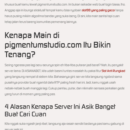
khusus buat kamu lewat pigmentumstudio.com. Ini bukan sekadar web buat login biasa, lho.
Anggap aja ini lounge eksklusif tempat kamu bisa nyobain
slot88 yang paling gacor
tanpa
harus pusing mikirin algoritma bandar yang suka iseng. Di sini, kita main santai tapi cuan
tetap jalan terus bareng komunitas pemenang lainnya.
Kenapa Main di
pigmentumstudio.com Itu Bikin
Tenang?
Sering ngerasa pas lagi seru-serunya spin eh tiba-tiba putaran jadi berat? Nah, itu penyakit
server lama. Di ASIANABET, kita udah basmi tuntas masalah itu pakai fitur
Slot Anti Rungkad
yang langsung nempel di sistem kita. Bahasanya gini: server kita langsung ngobrol sama
pusatnya provider buat ngambil data RTP paling fresh hari ini. Jadi, kamu nggak usah
nebak-nebak buah manggis lagi. Cukup pantau, putar, dan nikmatin sensasi perkalian gede
yang turun di momen yang paling pas.
4 Alasan Kenapa Server Ini Asik Banget
Buat Cari Cuan
Kita nggak suka ngasih janji ribet, langsung aja rasain sendiri bedanya pas kamu gabung di
server asik ini: