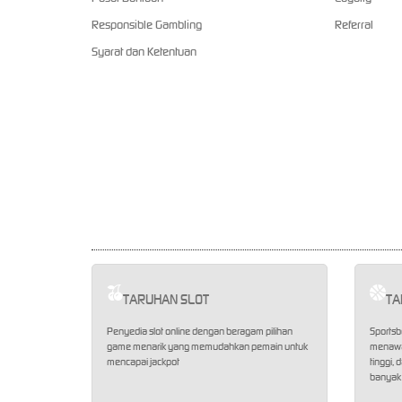
Responsible Gambling
Referral
Syarat dan Ketentuan
TARUHAN SLOT
TA
Penyedia slot online dengan beragam pilihan
Sportsb
game menarik yang memudahkan pemain untuk
menawar
mencapai jackpot
tinggi,
banyak 