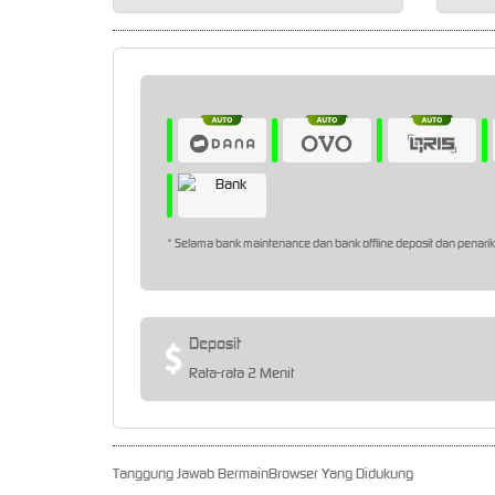
* Selama bank maintenance dan bank offline deposit dan penarik
Deposit
Rata-rata 2 Menit
Tanggung Jawab Bermain
Browser Yang Didukung