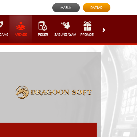
MASUK
DAFTAR
 GAME
ARCADE
POKER
SABUNG AYAM
PROMOSI