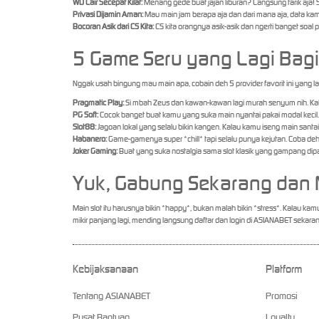
WD Cair Secepat Kilat:
Menang gede buat jajan liburan? Langsung tarik aja! 
Privasi Dijamin Aman:
Mau main jam berapa aja dan dari mana aja, data kamu
Bocoran Asik dari CS Kita:
CS kita orangnya asik-asik dan ngerti banget soal 
5 Game Seru yang Lagi Bagi-
Nggak usah bingung mau main apa, cobain deh 5 provider favorit ini yang lagi
Pragmatic Play:
Si mbah Zeus dan kawan-kawan lagi murah senyum nih. Kalau 
PG Soft:
Cocok banget buat kamu yang suka main nyantai pakai modal kecil
Slot88:
Jagoan lokal yang selalu bikin kangen. Kalau kamu iseng main santai 
Habanero:
Game-gamenya super *chill* tapi selalu punya kejutan. Coba de
Joker Gaming:
Buat yang suka nostalgia sama slot klasik yang gampang dipa
Yuk, Gabung Sekarang dan 
Main slot itu harusnya bikin *happy*, bukan malah bikin *stress*. Kalau
mikir panjang lagi, mending langsung daftar dan login di ASIANABET sekaran
Kebijaksanaan
Platform
Tentang ASIANABET
Promosi
Pusat Bantuan
Loyalty