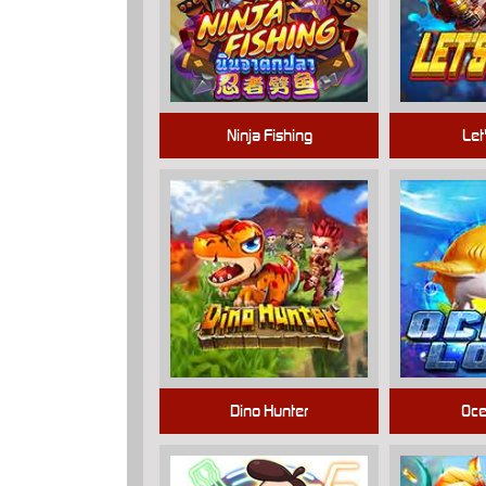
Ninja Fishing
Let
Dino Hunter
Oce