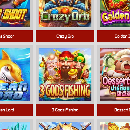
's Shoot
Crazy Orb
Golden 
an Lord
3 Gods Fishing
Dessert 