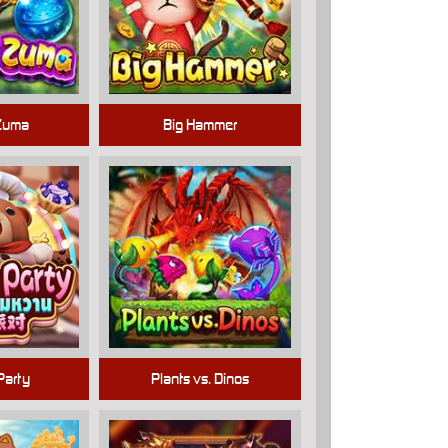
Zuma
Big Hammer
Party
Plants vs. Dinos