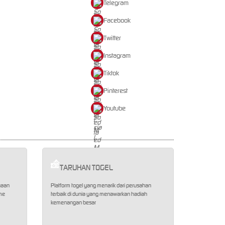
Telegram
Facebook
Twitter
Instagram
Tiktok
Pinterest
Youtube
TARUHAN TOGEL
haan
Platform togel yang menarik dari perusahan
ame
terbaik di dunia yang menawarkan hadiah
kemenangan besar