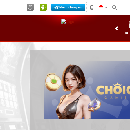
Main di Telegram
HOT