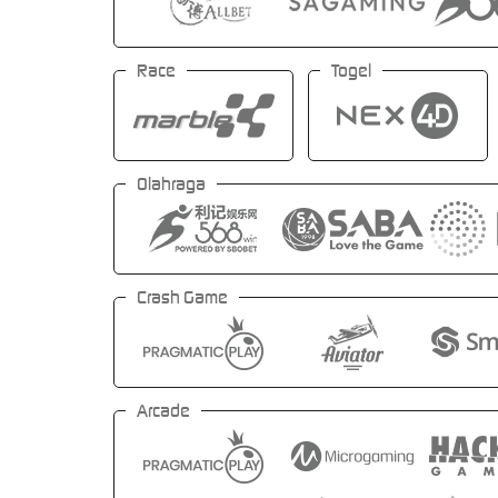
Race
Togel
Olahraga
Crash Game
Arcade