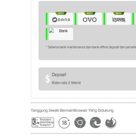
* Selama bank maintenance dan bank offline deposit dan penarik
Deposit
Rata-rata 2 Menit
Tanggung Jawab Bermain
Browser Yang Didukung