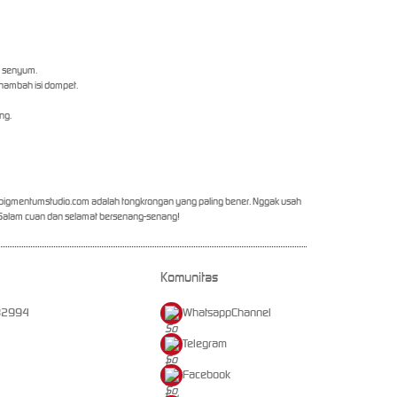
ll senyum.
nambah isi dompet.
ng.
t, pigmentumstudio.com adalah tongkrongan yang paling bener. Nggak usah
ni. Salam cuan dan selamat bersenang-senang!
Komunitas
82994
WhatsappChannel
Telegram
Facebook