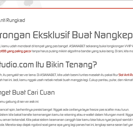
Anti Rungkad
rongan Eksklusif Buat Nangkep
ai, kamu udah mendarat di tempat yang pas banget. ASIANABET sekarang buka tongkrongan VVIP 
lot88 yang paling gacor
tanpa harus pusing mikirin algoritma bandar yang suka iseng. Di sini, kita 
udio.com Itu Bikin Tenang?
h, itu penyakit server lama. Di ASIANABET, kita udah basmi tuntas masalah itu pakai fitur
Slot Anti 
h hari ini. Jadi, kamu nggak usah nebak-nebak buah manggis lagi. Cukup pantau, putar, dan nikmat
nget Buat Cari Cuan
amu gabung di server asik ini:
encet spin, berhentinya presisi banget. Nggak ada ceritanya layar freeze pas scatter mau turun.
Sistem kita bakal transfer kemenangan kamu ke rekening atau e-wallet dalam hitungan menit. Ngga
 aman terkendali. Kita pakai sistem keamanan canggih biar kamu bisa fokus nyari jackpot sambil
pola. Mereka siap diajak ngobrol soal game apa yang lagi panas hari ini, lengkap sama saran bet y