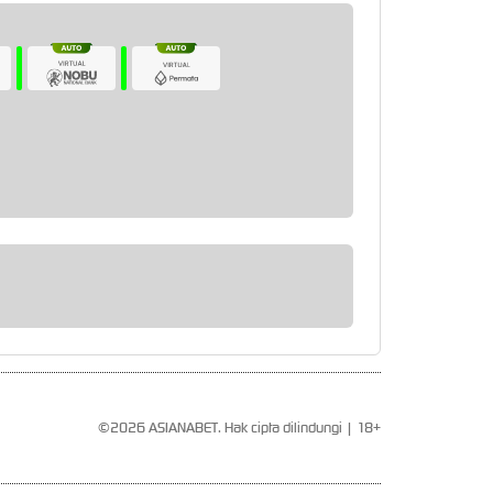
©2026 ASIANABET. Hak cipta dilindungi | 18+