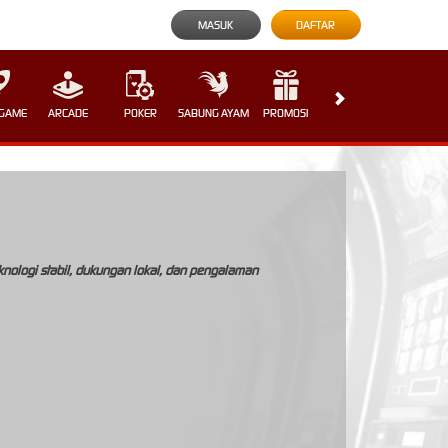
MASUK
DAFTAR
 GAME
ARCADE
POKER
SABUNG AYAM
PROMOSI
knologi stabil, dukungan lokal, dan pengalaman