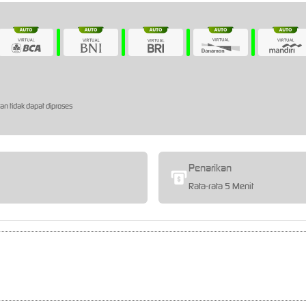
an tidak dapat diproses
Penarikan
Rata-rata 5 Menit