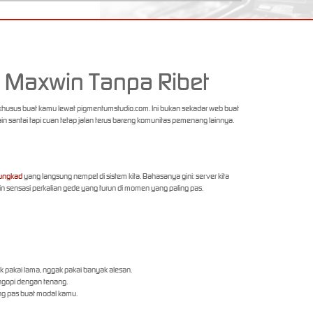
 Maxwin Tanpa Ribet
khusus buat kamu lewat pigmentumstudio.com. Ini bukan sekadar web buat
main santai tapi cuan tetap jalan terus bareng komunitas pemenang lainnya.
Rungkad
yang langsung nempel di sistem kita. Bahasanya gini: server kita
in sensasi perkalian gede yang turun di momen yang paling pas.
k pakai lama, nggak pakai banyak alesan.
 ngopi dengan tenang.
ang pas buat modal kamu.