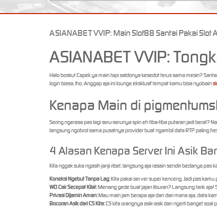
ASIANABET VVIP: Main Slot88 Santai Pakai Slot 
ASIANABET VVIP: Tongk
Halo bosku! Capek ya main tapi saldonya kesedot terus sama mesin? Sant
login biasa, lho. Anggap aja ini lounge eksklusif tempat kamu bisa nyobain
s
Kenapa Main di pigmentumst
Sering ngerasa pas lagi seru-serunya spin eh tiba-tiba putaran jadi berat? Na
langsung ngobrol sama pusatnya provider buat ngambil data RTP paling fres
4 Alasan Kenapa Server Ini Asik Ba
Kita nggak suka ngasih janji ribet, langsung aja rasain sendiri bedanya pas k
Koneksi Ngebut Tanpa Lag:
Kita pakai server super kenceng. Jadi pas kamu p
WD Cair Secepat Kilat:
Menang gede buat jajan liburan? Langsung tarik aja! 
Privasi Dijamin Aman:
Mau main jam berapa aja dan dari mana aja, data kamu
Bocoran Asik dari CS Kita:
CS kita orangnya asik-asik dan ngerti banget soal 