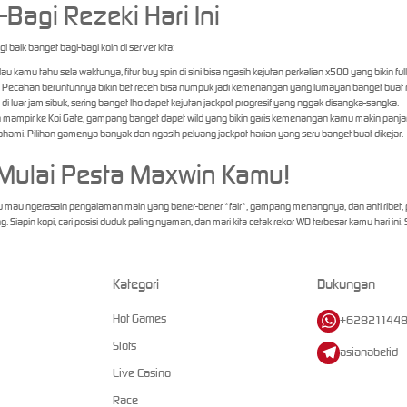
Bagi Rezeki Hari Ini
 baik banget bagi-bagi koin di server kita:
kamu tahu sela waktunya, fitur buy spin di sini bisa ngasih kejutan perkalian x500 yang bikin fu
. Pecahan beruntunnya bikin bet receh bisa numpuk jadi kemenangan yang lumayan banget buat 
di luar jam sibuk, sering banget lho dapet kejutan jackpot progresif yang nggak disangka-sangka.
h mampir ke Koi Gate, gampang banget dapet wild yang bikin garis kemenangan kamu makin panja
hami. Pilihan gamenya banyak dan ngasih peluang jackpot harian yang seru banget buat dikejar.
Mulai Pesta Maxwin Kamu!
 kamu mau ngerasain pengalaman main yang bener-bener *fair*, gampang menangnya, dan anti ribe
g. Siapin kopi, cari posisi duduk paling nyaman, dan mari kita cetak rekor WD terbesar kamu hari i
Kategori
Dukungan
Hot Games
+62821144
Slots
asianabetid
Live Casino
Race