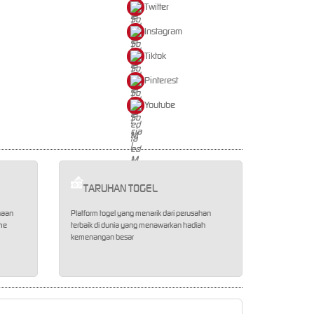
Twitter
Instagram
Tiktok
Pinterest
Youtube
TARUHAN TOGEL
haan
Platform togel yang menarik dari perusahan
ame
terbaik di dunia yang menawarkan hadiah
kemenangan besar