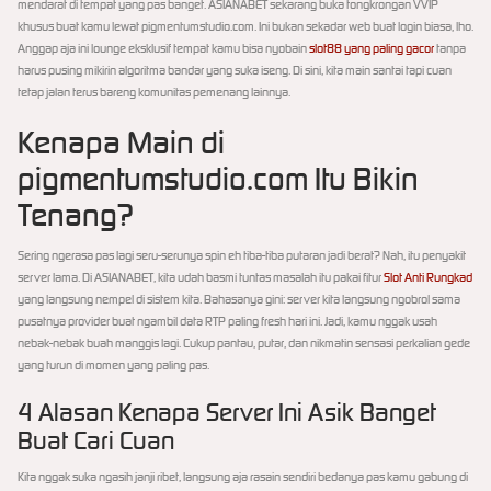
mendarat di tempat yang pas banget. ASIANABET sekarang buka tongkrongan VVIP
khusus buat kamu lewat pigmentumstudio.com. Ini bukan sekadar web buat login biasa, lho.
Anggap aja ini lounge eksklusif tempat kamu bisa nyobain
slot88 yang paling gacor
tanpa
harus pusing mikirin algoritma bandar yang suka iseng. Di sini, kita main santai tapi cuan
tetap jalan terus bareng komunitas pemenang lainnya.
Kenapa Main di
pigmentumstudio.com Itu Bikin
Tenang?
Sering ngerasa pas lagi seru-serunya spin eh tiba-tiba putaran jadi berat? Nah, itu penyakit
server lama. Di ASIANABET, kita udah basmi tuntas masalah itu pakai fitur
Slot Anti Rungkad
yang langsung nempel di sistem kita. Bahasanya gini: server kita langsung ngobrol sama
pusatnya provider buat ngambil data RTP paling fresh hari ini. Jadi, kamu nggak usah
nebak-nebak buah manggis lagi. Cukup pantau, putar, dan nikmatin sensasi perkalian gede
yang turun di momen yang paling pas.
4 Alasan Kenapa Server Ini Asik Banget
Buat Cari Cuan
Kita nggak suka ngasih janji ribet, langsung aja rasain sendiri bedanya pas kamu gabung di