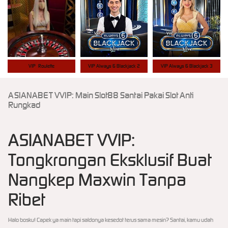
VIP_Roulette
VIP Always 6 Blackjack 2
VIP Always 6 Blackjack 3
ASIANABET VVIP: Main Slot88 Santai Pakai Slot Anti
Rungkad
ASIANABET VVIP:
Tongkrongan Eksklusif Buat
Nangkep Maxwin Tanpa
Ribet
Halo bosku! Capek ya main tapi saldonya kesedot terus sama mesin? Santai, kamu udah