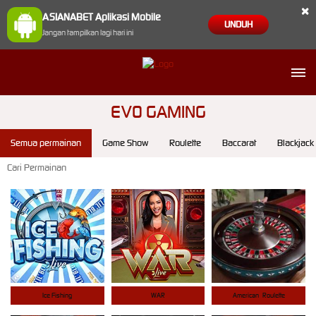
×
ASIANABET Aplikasi Mobile
UNDUH
Jangan tampilkan lagi hari ini
EVO GAMING
Semua permainan
Game Show
Roulette
Baccarat
Blackjack
Ice Fishing
WAR
American_Roulette