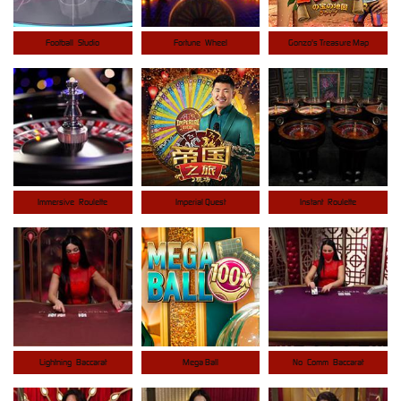
Football_Studio
Fortune_Wheel
Gonzo's Treasure Map
Immersive_Roulette
Imperial Quest
Instant_Roulette
Lightning_Baccarat
Mega Ball
No_Comm_Baccarat