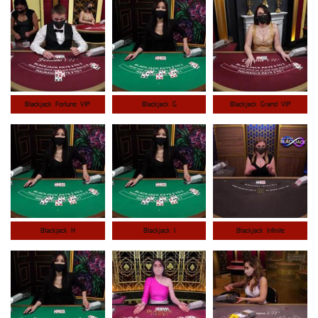
Blackjack_Fortune_VIP
Blackjack_G
Blackjack_Grand_VIP
Blackjack_H
Blackjack_I
Blackjack_Infinite