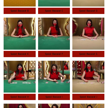
Speed_Baccarat_B
Speed_Baccarat_C
Speed_Baccarat_D
Speed_Baccarat_E
Speed_Baccarat_F
Speed_Baccarat_G
Speed_Baccarat_H
Speed_Baccarat_I
Speed_Baccarat_J