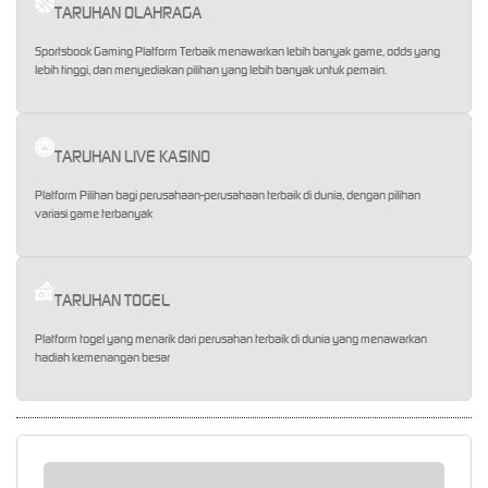
TARUHAN OLAHRAGA
Sportsbook Gaming Platform Terbaik menawarkan lebih banyak game, odds yang
lebih tinggi, dan menyediakan pilihan yang lebih banyak untuk pemain.
TARUHAN LIVE KASINO
Platform Pilihan bagi perusahaan-perusahaan terbaik di dunia, dengan pilihan
variasi game terbanyak
TARUHAN TOGEL
Platform togel yang menarik dari perusahan terbaik di dunia yang menawarkan
hadiah kemenangan besar