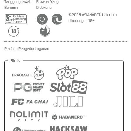
Tanggung Jawab
Browser Yang
Bermain
Didukung
©2026 ASIANABET. Hak cipta
dilindungi | 18+
Platform Penyedia Layanan
Slots