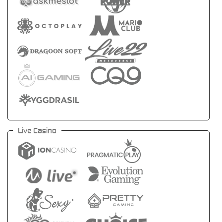
Live Casino