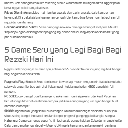
transfer kemenangan kamu ke rekening atau e-wallet dalam hitungan menit. Nggak pakai
lama, nggak pakai banyak alesan.
Privasi Dijamin Aman:
Mau main jam berapa aja dan dari mana aja, data kamu aman
terkendali. Kita pakai sistem keamanan canggih biar kamu bisa fokus nyari jackpot sambil
ngopi dengan tenang.
Bocoran Asik dari CS Kita:
CS kita orangnya asik-asik dan ngerti banget soal pola. Mereka
siap diajak ngobrol soal game apa yang lagi panas hari ini, lengkap sama saran bet yang
pas buat modal kamu.
5 Game Seru yang Lagi Bagi-Bagi
Rezeki Hari Ini
Nggak usah bingung mau main apa, cobain deh 5 provider favorit ini yang lagi baik banget
bagi-bagi koin di server kita:
Pragmatic Play:
Si mbah Zeus dan kawan-kawan lagi murah senyum nih. Kalau kamu tahu
sela waktunya, fitur buy spin di sini bisa ngasih kejutan perkalian x500 yang bikin full
senyum.
PG Soft:
Cocok banget buat kamu yang suka main nyantai pakai modal kecil. Pecahan
beruntunnya bikin bet receh bisa numpuk jadi kemenangan yang lumayan banget buat
nambah isi dompet.
Slot88:
Jagoan lokal yang selalu bikin kangen. Kalau kamu iseng main santai di luar jam
sibuk, sering banget lho dapet kejutan jackpot progresif yang nggak disangka-sangka.
Habanero:
Game-gamenya super *chill* tapi selalu punya kejutan. Coba deh mampir ke Koi
Gate, gampang banget dapet wild yang bikin garis kemenangan kamu makin panjang.