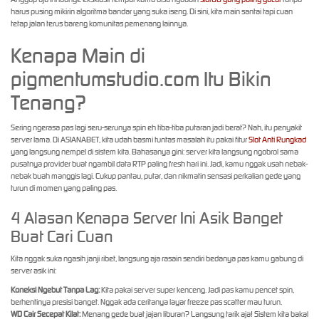
harus pusing mikirin algoritma bandar yang suka iseng. Di sini, kita main santai tapi cuan
tetap jalan terus bareng komunitas pemenang lainnya.
Kenapa Main di
pigmentumstudio.com Itu Bikin
Tenang?
Sering ngerasa pas lagi seru-serunya spin eh tiba-tiba putaran jadi berat? Nah, itu penyakit
server lama. Di ASIANABET, kita udah basmi tuntas masalah itu pakai fitur
Slot Anti Rungkad
yang langsung nempel di sistem kita. Bahasanya gini: server kita langsung ngobrol sama
pusatnya provider buat ngambil data RTP paling fresh hari ini. Jadi, kamu nggak usah nebak-
nebak buah manggis lagi. Cukup pantau, putar, dan nikmatin sensasi perkalian gede yang
turun di momen yang paling pas.
4 Alasan Kenapa Server Ini Asik Banget
Buat Cari Cuan
Kita nggak suka ngasih janji ribet, langsung aja rasain sendiri bedanya pas kamu gabung di
server asik ini:
Koneksi Ngebut Tanpa Lag:
Kita pakai server super kenceng. Jadi pas kamu pencet spin,
berhentinya presisi banget. Nggak ada ceritanya layar freeze pas scatter mau turun.
WD Cair Secepat Kilat:
Menang gede buat jajan liburan? Langsung tarik aja! Sistem kita bakal