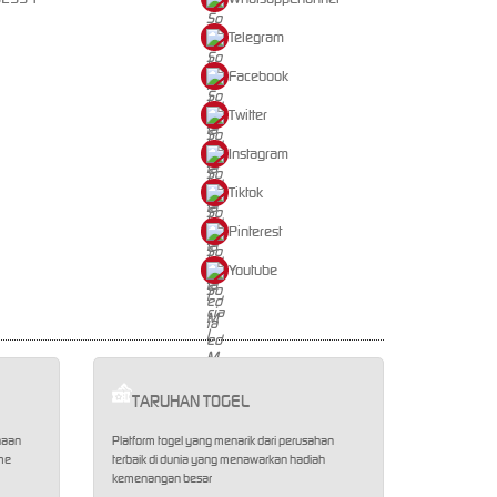
Telegram
Facebook
Twitter
Instagram
Tiktok
Pinterest
Youtube
TARUHAN TOGEL
haan
Platform togel yang menarik dari perusahan
ame
terbaik di dunia yang menawarkan hadiah
kemenangan besar