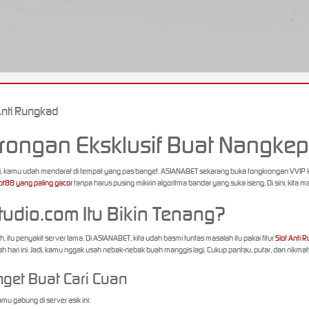
Anti Rungkad
rongan Eksklusif Buat Nangkep
ai, kamu udah mendarat di tempat yang pas banget. ASIANABET sekarang buka tongkrongan VVIP 
lot88 yang paling gacor
tanpa harus pusing mikirin algoritma bandar yang suka iseng. Di sini, kita 
udio.com Itu Bikin Tenang?
h, itu penyakit server lama. Di ASIANABET, kita udah basmi tuntas masalah itu pakai fitur
Slot Anti 
h hari ini. Jadi, kamu nggak usah nebak-nebak buah manggis lagi. Cukup pantau, putar, dan nikmat
nget Buat Cari Cuan
amu gabung di server asik ini: