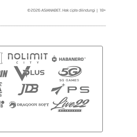
©2026 ASIANABET. Hak cipta dilindungi | 18+