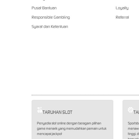
Pusat Bantuan
Loyalty
Responsible Gambling
Referral
Syarat dan Ketentuan
TARUHAN SLOT
TA
Penyedia slot online dengan beragam pilihan
Sportsb
game menarik yang memudahkan pemain untuk
menawar
mencapai jackpot
tinggi,