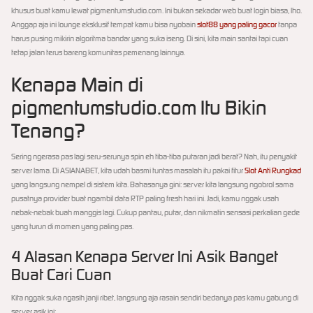
khusus buat kamu lewat pigmentumstudio.com. Ini bukan sekadar web buat login biasa, lho.
Anggap aja ini lounge eksklusif tempat kamu bisa nyobain
slot88 yang paling gacor
tanpa
harus pusing mikirin algoritma bandar yang suka iseng. Di sini, kita main santai tapi cuan
tetap jalan terus bareng komunitas pemenang lainnya.
Kenapa Main di
pigmentumstudio.com Itu Bikin
Tenang?
Sering ngerasa pas lagi seru-serunya spin eh tiba-tiba putaran jadi berat? Nah, itu penyakit
server lama. Di ASIANABET, kita udah basmi tuntas masalah itu pakai fitur
Slot Anti Rungkad
yang langsung nempel di sistem kita. Bahasanya gini: server kita langsung ngobrol sama
pusatnya provider buat ngambil data RTP paling fresh hari ini. Jadi, kamu nggak usah
nebak-nebak buah manggis lagi. Cukup pantau, putar, dan nikmatin sensasi perkalian gede
yang turun di momen yang paling pas.
4 Alasan Kenapa Server Ini Asik Banget
Buat Cari Cuan
Kita nggak suka ngasih janji ribet, langsung aja rasain sendiri bedanya pas kamu gabung di
server asik ini: